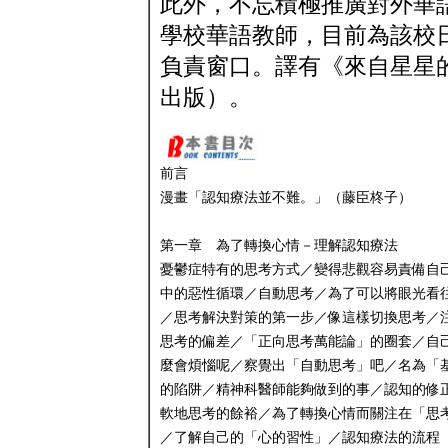
此外，不忘積極推廣對外華
學校華語教師，目前為該校
負責窗口。譯有《來自星星
出版）。
前言
漫畫「認知療法並不難。」（藤臣柊子）
第一章 為了轉換心情－理解認知療法
憂鬱症特有的思考方式／變得悲觀容易責備自
中的惡性循環／自動思考／為了可以將眼光看
／思考解決對策的第一步／像這樣切換思考／
思考的偏差／「正向思考萬能論」的圈套／自
麼會煩惱呢／察覺出「自動思考」吧／名為「
的陷阱／精神科醫師能夠做到的事／認知的修
軟地思考的餘裕／為了轉換心情而關注在「思
／了解自己的「心的習性」／認知療法的流程