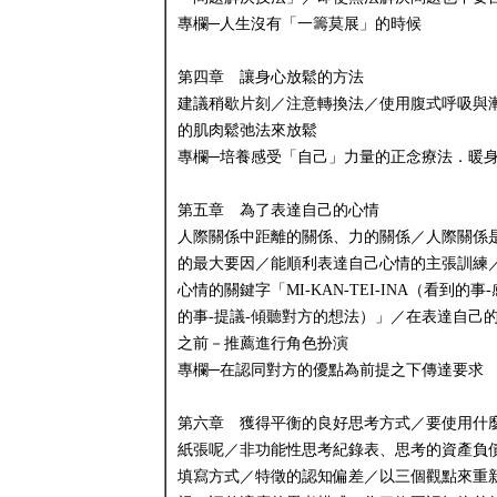
專欄─人生沒有「一籌莫展」的時候
第四章 讓身心放鬆的方法
建議稍歇片刻／注意轉換法／使用腹式呼吸與
的肌肉鬆弛法來放鬆
專欄─培養感受「自己」力量的正念療法．暖
第五章 為了表達自己的心情
人際關係中距離的關係、力的關係／人際關係
的最大要因／能順利表達自己心情的主張訓練
心情的關鍵字「MI-KAN-TEI-INA（看到的事
的事-提議-傾聽對方的想法）」／在表達自己
之前－推薦進行角色扮演
專欄─在認同對方的優點為前提之下傳達要求
第六章 獲得平衡的良好思考方式／要使用什
紙張呢／非功能性思考紀錄表、思考的資產負
填寫方式／特徵的認知偏差／以三個觀點來重