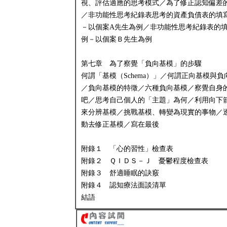
視、評估適應的思考模式／為了修正認知偏差
／非功能性思考紀錄表思考的資產負債表的填
－以個案A先生為例／非功能性思考紀錄表的
例－以個案Ｂ先生為例
第七章 為了察覺「負向基模」的步驟
何謂「基模（Schema）」／何謂正向基模與負
／負向基模的特徵／六種負向基模／察覺自身
吧／思考自己個人的「主題」為何／利用向下
來分辨基模／挑戰基模、轉變為現實的事物／
動去修正基模／寫在最後
附錄１ 「心的習性」檢查表
附錄２ ＱＩＤＳ－Ｊ 憂鬱程度檢查表
附錄３ 舒適睡眠的訣竅
附錄４ 認知療法面談清單
結語