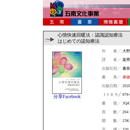
心情快速回暖法：認識認知療法
はじめての認知療法
作 者╱
大野
譯 者╱
葉秀
出版社別╱
書泉
書 系╱
康健
出版日期╱
202
I S B N ╱
978-
分享Facebook
書 號╱
3Q4
頁 數╱
264
開 數╱
25K
定 價╱
320