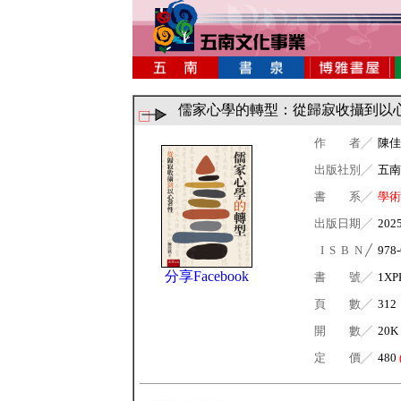
儒家心學的轉型：從歸寂收攝到以
作 者╱
陳佳
出版社別╱
五南
書 系╱
學術
出版日期╱
202
I S B N ╱
978-
分享Facebook
書 號╱
1XP
頁 數╱
312
開 數╱
20K
定 價╱
480