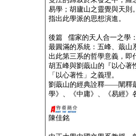
易學；胡廬山之靈覺與天則
指出此學派的思想演進。
後篇 儒家的天人合一之學
最圓滿的系統：五峰、蕺山
出此第三系的哲學意義，即
胡五峰與劉蕺山的『以心著
「以心著性」之義理。
劉蕺山的經典詮釋——闡釋
學》、《中庸》、《易經》
陳佳銘