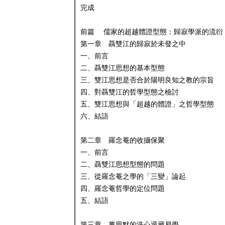
完成
前篇 儒家的超越體證型態：歸寂學派的流衍
第一章 聶雙江的歸寂於未發之中
一、前言
二、聶雙江思想的基本型態
三、雙江思想是否合於陽明良知之教的宗旨
四、對聶雙江的哲學型態之檢討
五、雙江思想與「超越的體證」之哲學型態
六、結語
第二章 羅念菴的收攝保聚
一、前言
二、聶雙江思想型態的問題
三、從羅念菴之學的「三變」論起
四、羅念菴哲學的定位問題
五、結語
第三章 萬思默的洗心退藏易學