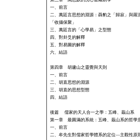
一、前言
二、萬廷言思想的淵源：聶豹之「歸寂」與羅
「收攝保聚」
三、萬廷言的「心學易」之型態
四、對卦爻的解釋
五、對易圖的解釋
六、結語
第四章 胡廬山之靈覺與天則
一、前言
二、胡直思想的淵源
三、胡直的思想型態
四、結語
後篇 儒家的天人合一之學：五峰、蕺山系
第一章 最圓滿的系統：五峰、蕺山系的哲學
一、前言
二、牟先生對儒家哲學體系的定位—主觀性原