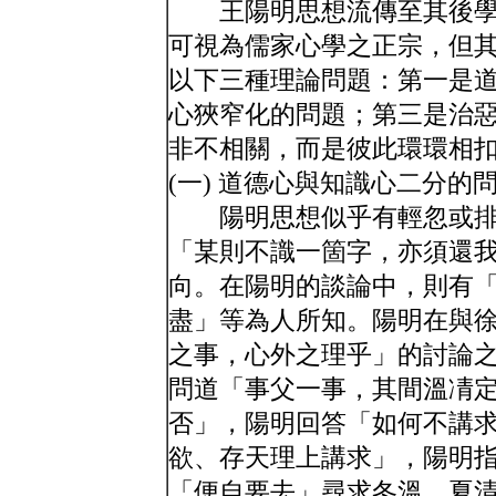
王陽明思想流傳至其後學
可視為儒家心學之正宗，但
以下三種理論問題：第一是
心狹窄化的問題；第三是治
非不相關，而是彼此環環相
(一) 道德心與知識心二分的
陽明思想似乎有輕忽或排
「某則不識一箇字，亦須還
向。在陽明的談論中，則有
盡」等為人所知。陽明在與
之事，心外之理乎」的討論
問道「事父一事，其間溫凊
否」，陽明回答「如何不講
欲、存天理上講求」，陽明
「便自要去」尋求冬溫、夏