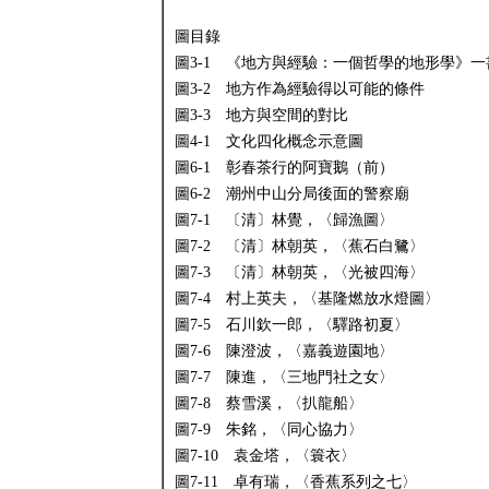
圖目錄
圖3-1 《地方與經驗：一個哲學的地形學》一
圖3-2 地方作為經驗得以可能的條件
圖3-3 地方與空間的對比
圖4-1 文化四化概念示意圖
圖6-1 彰春茶行的阿寶鵝（前）
圖6-2 潮州中山分局後面的警察廟
圖7-1 〔清〕林覺，〈歸漁圖〉
圖7-2 〔清〕林朝英，〈蕉石白鷺〉
圖7-3 〔清〕林朝英，〈光被四海〉
圖7-4 村上英夫，〈基隆燃放水燈圖〉
圖7-5 石川欽一郎，〈驛路初夏〉
圖7-6 陳澄波，〈嘉義遊園地〉
圖7-7 陳進，〈三地門社之女〉
圖7-8 蔡雪溪，〈扒龍船〉
圖7-9 朱銘，〈同心協力〉
圖7-10 袁金塔，〈簑衣〉
圖7-11 卓有瑞，〈香蕉系列之七〉