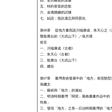
四、老兵離散的滄桑
五、特約茶室的悲歌
六、金僑婚姻的試煉
七、結語：抵抗遺忘與同質化
第06章 從地方書寫談川端康成．朱天心之《
暨龍應台的《大武山下》／張月環
前言
一、川端康成《古都》
二、朱天心《古都》
三、龍應台《大武山下》
四、總合
第07章 臺灣美術發展中的「地方」表現類型
張繼文
一、藝術與「地方」的連結
二、明清時期臺灣「閩習」風格書畫作品中的
性格」
三、發現「地方」之美—日治時期臺灣的「地