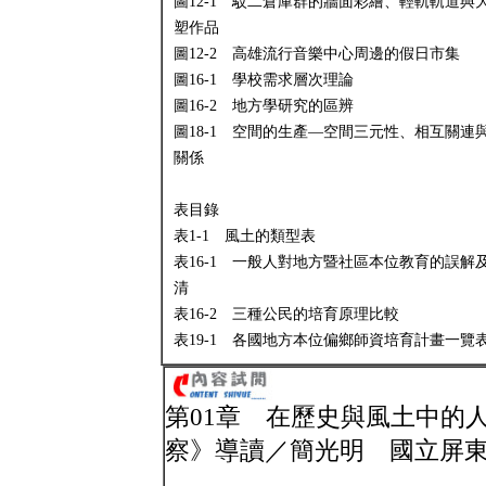
圖12-1 駁二倉庫群的牆面彩繪、輕軌軌道與
塑作品
圖12-2 高雄流行音樂中心周邊的假日市集
圖16-1 學校需求層次理論
圖16-2 地方學研究的區辨
圖18-1 空間的生產—空間三元性、相互關連
關係
表目錄
表1-1 風土的類型表
表16-1 一般人對地方暨社區本位教育的誤解
清
表16-2 三種公民的培育原理比較
表19-1 各國地方本位偏鄉師資培育計畫一覽
第01章 在歷史與風土中的
察》導讀／簡光明 國立屏