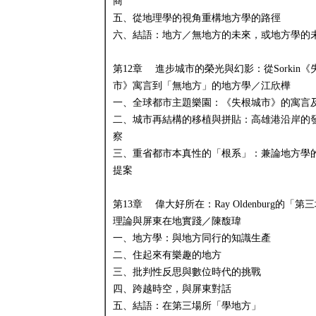
商
五、從地理學的視角重構地方學的路徑
六、結語：地方／無地方的未來，或地方學的
第12章 進步城市的榮光與幻影：從Sorkin《
市》寓言到「無地方」的地方學／江欣樺
一、全球都市主題樂園：《失根城市》的寓言
二、城市再結構的移植與拼貼：高雄港沿岸的
察
三、重省都市本真性的「根系」：兼論地方學
提案
第13章 偉大好所在：Ray Oldenburg的「第
理論與屏東在地實踐／陳馥瑋
一、地方學：與地方同行的知識生產
二、住起來有樂趣的地方
三、批判性反思與數位時代的挑戰
四、跨越時空，與屏東對話
五、結語：在第三場所「學地方」