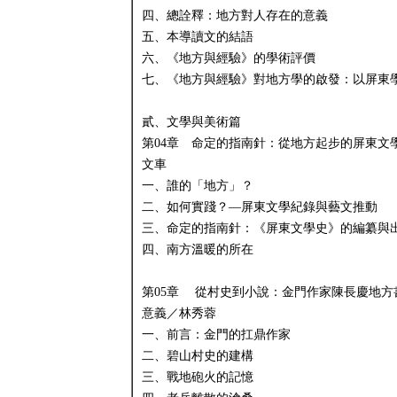
四、總詮釋：地方對人存在的意義
五、本導讀文的結語
六、《地方與經驗》的學術評價
七、《地方與經驗》對地方學的啟發：以屏東
貳、文學與美術篇
第04章 命定的指南針：從地方起步的屏東文
文車
一、誰的「地方」？
二、如何實踐？—屏東文學紀錄與藝文推動
三、命定的指南針：《屏東文學史》的編纂與
四、南方溫暖的所在
第05章 從村史到小說：金門作家陳長慶地方
意義／林秀蓉
一、前言：金門的扛鼎作家
二、碧山村史的建構
三、戰地砲火的記憶