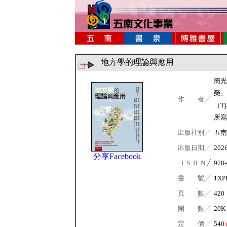
地方學的理論與應用
簡光
榮、
作 者╱
（T
所寫
出版社別╱
五南
出版日期╱
202
分享Facebook
I S B N ╱
978-
書 號╱
1XP
頁 數╱
420
開 數╱
20K
定 價╱
540