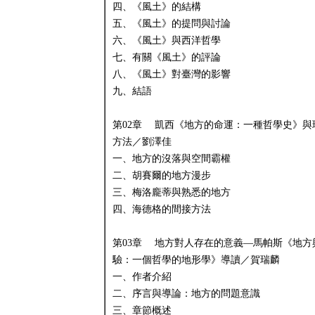
四、《風土》的結構
五、《風土》的提問與討論
六、《風土》與西洋哲學
七、有關《風土》的評論
八、《風土》對臺灣的影響
九、結語
第02章 凱西《地方的命運：一種哲學史》與
方法／劉澤佳
一、地方的沒落與空間霸權
二、胡賽爾的地方漫步
三、梅洛龐蒂與熟悉的地方
四、海德格的間接方法
第03章 地方對人存在的意義—馬帕斯《地方
驗：一個哲學的地形學》導讀／賀瑞麟
一、作者介紹
二、序言與導論：地方的問題意識
三、章節概述