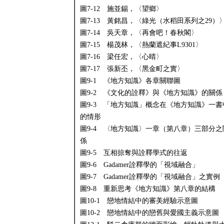
圖7-12 施並錫，〈望鄉〉
圖7-13 黃銘昌，〈綠光（水稻田系列之29）
圖7-14 吳天章，〈再會吧！春秋閣〉
圖7-15 楊茂林，〈熱蘭遮紀事L9301〉
圖7-16 梁任宏，〈心晴〉
圖7-17 張新丕，〈黑金町之實〉
圖9-1 《地方知識》各章關聯圖
圖9-2 《文化的詮釋》與《地方知識》的關係
圖9-3 「地方知識」概念在《地方知識》一書
的情形
圖9-4 〈地方知識〉一章（第八章）三部分之
係
圖9-5 互相掠奪與詮釋學式的往返
圖9-6 Gadamer詮釋學的「視域融合」
圖9-7 Gadamer詮釋學的「視域融合」之實例
圖9-8 重新思考《地方知識》第八章的結構
圖10-1 戀地情結中的審美經驗示意圖
圖10-2 戀地情結中的戀舊與愛國主義示意圖