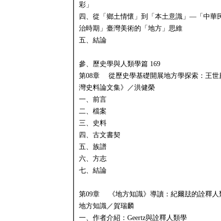
彩」
四、從「鄉土情懷」到「本土意識」—「中華
治時期」臺灣美術的「地方」思維
五、結論
參、歷史學與人類學篇 169
第08章 從歷史學基礎開展地方學探索：王世
灣史料論文集》／洪健榮
一、前言
二、檔案
三、史料
四、古文書契
五、族譜
六、方志
七、結論
第09章 《地方知識》導讀：紀爾玆的詮釋人
地方知識／賀瑞麟
一、作者介紹：Geertz與詮釋人類學