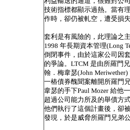
利益輸送的通道，很難對公
技術指標都顯示過熱。當有
作時，卻仍被軋空，遭受損
套利是有風險的，此理論之主張者T
1998 年長期資本管理(Long Term
倒閉事件，由於這家公司因
的爭論。LTCM 是由所羅
翰．梅韋瑟(John Meriwet
一樁債券醜聞案離開所羅門
韋瑟的手下Paul Mozer
超過公司能力所及的舉債方
他們執行了這個計畫後，卻被聯邦準備銀
發現，於是威脅所羅門兄弟