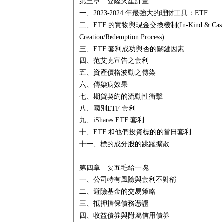
第三章 登陸火星計畫
一、2023-2024 年最強大的理財工具：ETF
二、ETF 的實物與現金交換機制(In-Kind & Cas
Creation/Redemption Process)
三、ETF 套利成功與否的關鍵因素
四、范艾克宣告之套利
五、資產價格波動之傳染
六、傳染病效果
七、期貨契約的流動性衝擊
八、國別ETF 套利
九、iShares ETF 套利
十、ETF 和他們投資標的的當日套利
十一、標的成分股的跳躍擴散
第四章 要五毛給一塊
一、公司特有風險與套利不對稱
二、避險基金的交易策略
三、抵押擔保債務憑證
四、收益債券與附屬信用債券