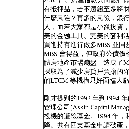
2002）。房屋借款人向銀
有抵押品，若不還錢至多將
什麼風險？再多的風險，銀行
人，而若大家都是小額投資
美的金融工具、完美的套利活
買進持有進行做多MBS 並
MBS 會得益，但政府公債
體房地產市場崩盤，造成了M
採取為了減少房貸戶負擔的降
的LTCM 等機構只好面臨大
剛才提到的1993 年到199
管理公司(Askin Capital M
投機的避險基金。1994 年
降。共有四支基金申請破產，