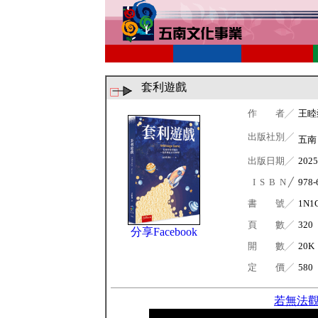
套利遊戲
作 者╱
王睦
出版社別╱
五
出版日期╱
2025
I S B N ╱
978-
書 號╱
1N1
頁 數╱
320
分享Facebook
開 數╱
20K
定 價╱
580
若無法