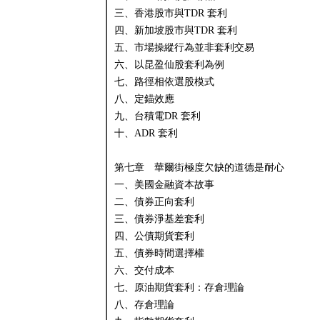
三、香港股市與TDR 套利
四、新加坡股市與TDR 套利
五、市場操縱行為並非套利交易
六、以昆盈仙股套利為例
七、路徑相依選股模式
八、定錨效應
九、台積電DR 套利
十、ADR 套利
第七章 華爾街極度欠缺的道德是耐心
一、美國金融資本故事
二、債券正向套利
三、債券淨基差套利
四、公債期貨套利
五、債券時間選擇權
六、交付成本
七、原油期貨套利：存倉理論
八、存倉理論