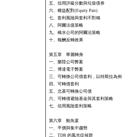
五、信用評級分數與垃圾債券
六、權益配對(Equity Pair)
七、套利風險與套利不對稱
八、阿爾法值策略
九、橋水公司的阿爾法策略
十、報酬反轉效果
第五章 華麗轉身
一、樂陞公司弊案
二、博達電子弊案
三、可轉換公司債套利，以特斯拉為例
四、可轉債套利
五、北基可轉換公司債
六、可轉債避險基金與其套利策略
七、信用風險套利策略
第六章 鮑魚宴
一、平價與集中趨勢
二、TDR 的風光症候群