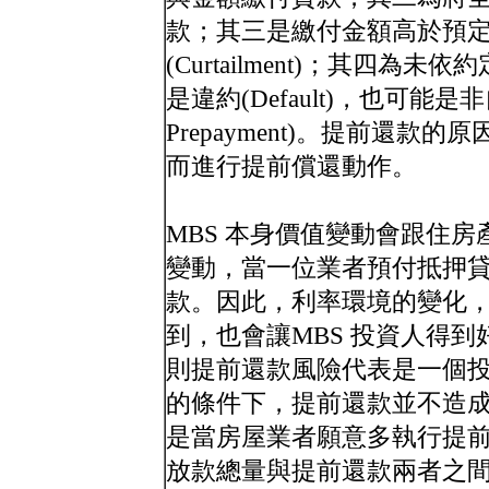
款；其三是繳付金額高於預
(Curtailment)；其四
是違約(Default)，也可能是非自
Prepayment)。提前還
而進行提前償還動作。
MBS 本身價值變動會跟住
變動，當一位業者預付抵押貸
款。因此，利率環境的變化
到，也會讓MBS 投資人得到
則提前還款風險代表是一個
的條件下，提前還款並不造
是當房屋業者願意多執行提前
放款總量與提前還款兩者之