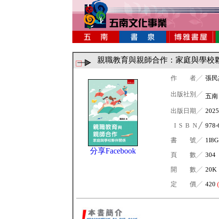
親職教育與親師合作：家庭與學校
作 者╱
張民
出版社別╱
五
出版日期╱
2025
I S B N ╱
978-
書 號╱
1I8G
分享Facebook
頁 數╱
304
開 數╱
20K
定 價╱
420