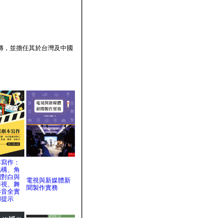
傳，並擔任其於台灣及中國
本寫作：
結構、角
到對白與
電視與新媒體新
影視、舞
聞製作實務
影音全實
I提示