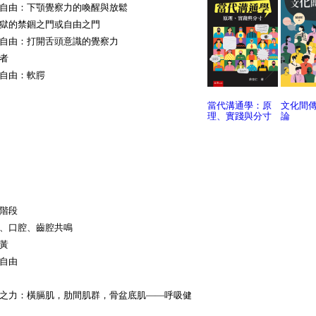
自由：下顎覺察力的喚醒與放鬆
牢獄的禁錮之門或自由之門
自由：打開舌頭意識的覺察力
敘事者
自由：軟腭
空間
當代溝通學：原
文化間
理、實踐與分寸
論
抵達
階段
、口腔、齒腔共鳴
藍，黃
自由
之音
之力：橫膈肌，肋間肌群，骨盆底肌——呼吸健