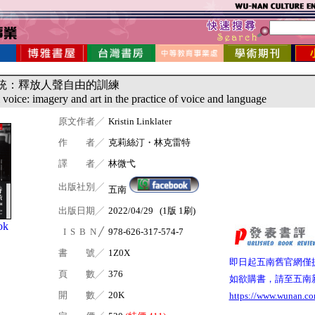
統：釋放人聲自由的訓練
l voice: imagery and art in the practice of voice and language
原文作者╱
Kristin Linklater
作 者╱
克莉絲汀・林克雷特
譯 者╱
林微弋
出版社別╱
五南
出版日期╱
2022/04/29 (1版 1刷)
ok
I S B N ╱
978-626-317-574-7
書 號╱
1Z0X
即日起五南舊官網僅
頁 數╱
376
如欲購書，請至五南
開 數╱
20K
https://www.wunan.co