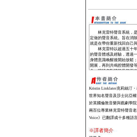
Kristin Linklater克莉絲汀
世界知名聲音及莎士比亞權
於英國倫敦音樂與戲劇學院
兩百位專業林克雷特聲音老師，也
Voice》已翻譯成十多種
※譯者簡介