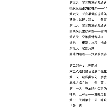
第五天 聲音渠道的疏通與
擺脫緊繃張力的枷鎖——
第六天 聲音渠道的疏通與
延伸，鬆展，釋放——
第七天 聲音渠道的疏通與
開展與其柔軟彈性——
第八天 脊椎與聲音渠道
連結——根源，旅程，
第九天 喉部意識
開通的喉道——深廣的裂谷
第二部分：共鳴階梯
六至八週的聲音發展與強化
第十天 發展與強化：胸腔
尋找共鳴之旅——紫，
第十一天 釋放體內聲音的
呼喚，三和音——彩虹
第十二天與第十三天 呼吸
「聲」房