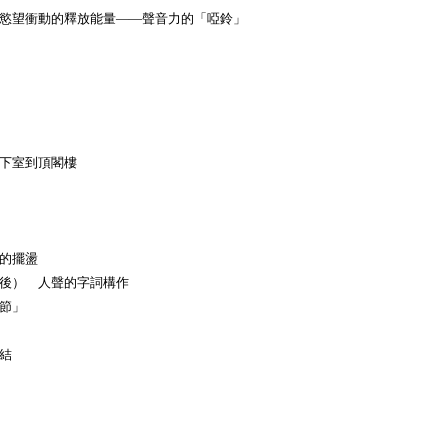
化慾望衝動的釋放能量——聲音力的「啞鈴」
路
從地下室到頂閣樓
探索
聲音的擺盪
後） 人聲的字詞構作
節」
結