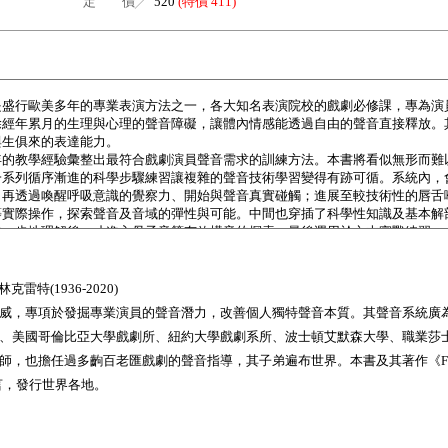
定 價╱
520
(特價 411)
・林克雷特(1936-2020)
威，專項於發掘專業演員的聲音潛力，改善個人獨特聲音本質。其聲音系統廣
、美國哥倫比亞大學戲劇所、紐約大學戲劇系所、波士頓艾默森大學、職業莎
擔任過多齣百老匯戲劇的聲音指導，其子弟遍布世界。本書及其著作《Freeing the 
語言，發行世界各地。