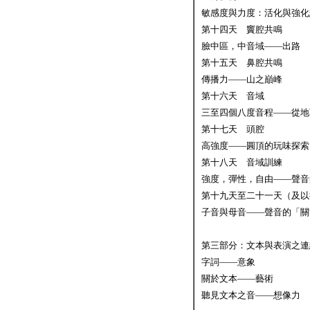
敏感度與力度：活化與強
第十四天 竇腔共鳴
臉中區，中音域——出
第十五天 鼻腔共鳴
傳播力——山之巔峰
第十六天 音域
三至四個八度音程——
第十七天 頭腔
高強度——圓頂的玩味
第十八天 音域訓練
強度，彈性，自由——
第十九天至二十一天（及以
子音與母音——聲音的「關
第三部分：文本與表演之連
字詞——意象
關於文本——藝術
聽見文本之音——想像力