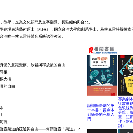
，教學，企業文化顧問及文字翻譯。長駐紐約與台北。
學劇場表演藝術碩士（MFA），國立台灣大學戲劇系學士。為林克雷特親授嫡
台灣唯一林克雷特聲音系統認證教師。
身體的意識覺察、放鬆與釋放後的自由
脊椎
—一棵大樹
吸的自由
專業劇
從故事
認識舞臺劇的第
池之水
色弧線
一本書：從劇本
分鏡，
到舞臺的完整入
由
臺、短
門
作（附A
河流
詞）
聲音渠道的疏通與自由——何謂聲音「渠道」？