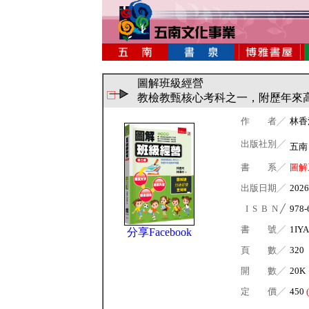
圖解班級經營
教檢教甄核心考科之一，附歷年來
作 者╱
林香
出版社別╱
五
書 系╱
圖解
出版日期╱
2026
I S B N ╱
978-
書 號╱
1IYA
分享Facebook
頁 數╱
320
開 數╱
20K
定 價╱
450