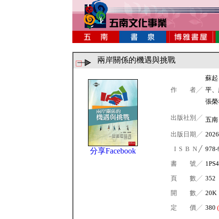
兩岸關係的機遇與挑戰
蘇起
作 者╱
平、
張榮
出版社別╱
五
出版日期╱
2026
I S B N ╱
978-
分享Facebook
書 號╱
1PS4
頁 數╱
352
開 數╱
20K
定 價╱
380