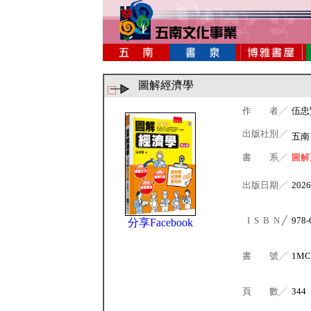
圖解經濟學
作 者╱
伍忠
出版社別╱
五
書 系╱
圖解
出版日期╱
2026
I S B N ╱
978-
分享Facebook
書 號╱
1MC
頁 數╱
344