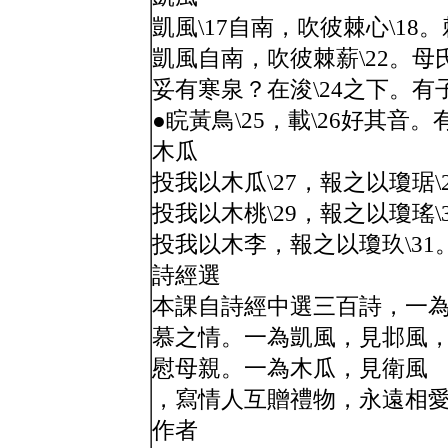
凱風\17自南，吹彼棘心\18。
凱風自南，吹彼棘薪\22。母
妥有寒泉？在浚\24之下。
●睆黃鳥\25，載\26好其音
木瓜
投我以木瓜\27，報之以瓊琚
投我以木桃\29，報之以瓊瑤
投我以木李，報之以瓊玖\3
詩經選
本課自詩經中選三百詩，一
慕之情。一為凱風，見邶風
慰母親。一為木瓜，見衛風
，寫情人互贈禮物，永遠相
作者