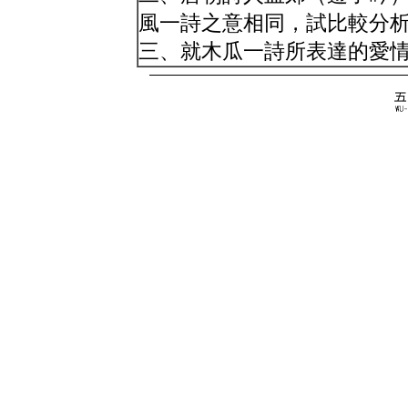
風一詩之意相同，試比較分
三、就木瓜一詩所表達的愛