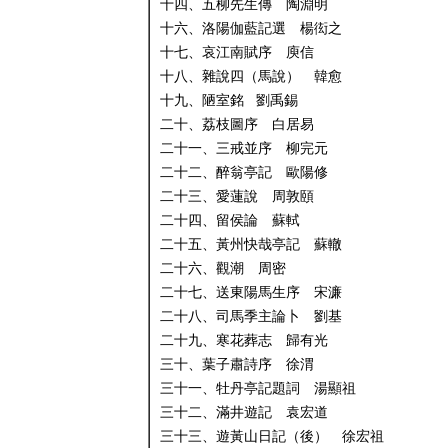
十四、五柳先生傳 陶淵明
十六、洛陽伽藍記選 楊衒之
十七、哀江南賦序 庾信
十八、雜說四（馬說） 韓愈
十九、陋室銘 劉禹錫
二十、荔枝圖序 白居易
二十一、三戒並序 柳完元
二十二、醉翁亭記 歐陽修
二十三、愛蓮說 周敦頤
二十四、留侯論 蘇軾
二十五、黃州快哉亭記 蘇轍
二十六、觀潮 周密
二十七、送東陽馬生序 宋濂
二十八、司馬季主論卜 劉基
二十九、寒花葬志 歸有光
三十、葉子肅詩序 徐渭
三十一、牡丹亭記題詞 湯顯祖
三十二、滿井遊記 袁宏道
三十三、遊黃山日記（後） 徐宏祖