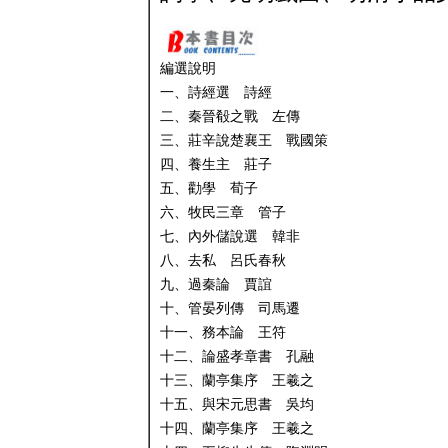
編選說明
一、詩經選 詩經
二、秦晉殽之戰 左傳
三、莊辛說楚襄王 戰國策
四、養生主 莊子
五、勸學 荀子
六、牧民三章 管子
七、內外儲說選 韓非
八、去私 呂氏春秋
九、過秦論 賈誼
十、管晏列傳 司馬遷
十一、務本論 王符
十二、論盛孝章書 孔融
十三、蘭亭集序 王羲之
十五、與宋元思書 吳均
十四、蘭亭集序 王羲之