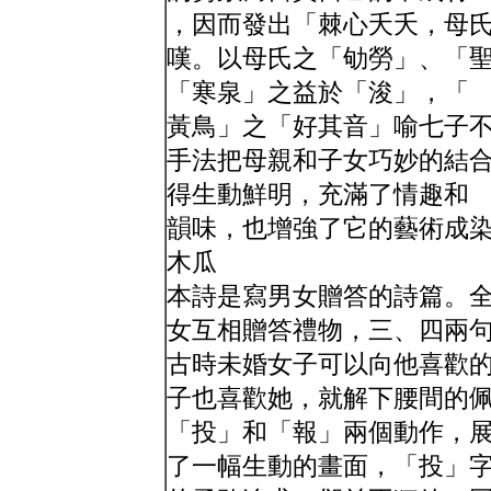
，因而發出「棘心夭夭，母
嘆。以母氏之「劬勞」、「
「寒泉」之益於「浚」，「
黃鳥」之「好其音」喻七子
手法把母親和子女巧妙的結
得生動鮮明，充滿了情趣和
韻味，也增強了它的藝術成
木瓜
本詩是寫男女贈答的詩篇。
女互相贈答禮物，三、四兩
古時未婚女子可以向他喜歡
子也喜歡她，就解下腰間的
「投」和「報」兩個動作，
了一幅生動的畫面，「投」