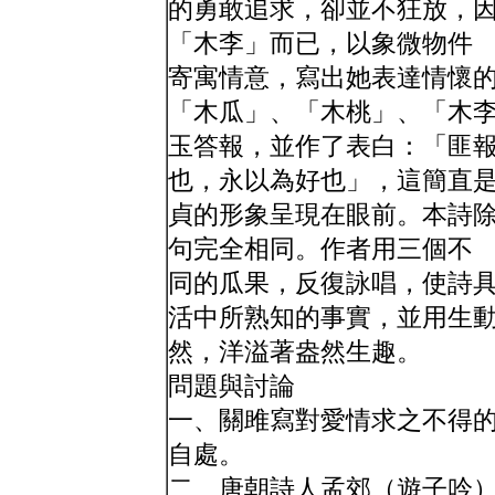
的勇敢追求，卻並不狂放，
「木李」而已，以象微物件
寄寓情意，寫出她表達情懷
「木瓜」、「木桃」、「木
玉答報，並作了表白：「匪
也，永以為好也」，這簡直
貞的形象呈現在眼前。本詩
句完全相同。作者用三個不
同的瓜果，反復詠唱，使詩
活中所熟知的事實，並用生
然，洋溢著盎然生趣。
問題與討論
一、關雎寫對愛情求之不得
自處。
二、唐朝詩人孟郊（遊子吟