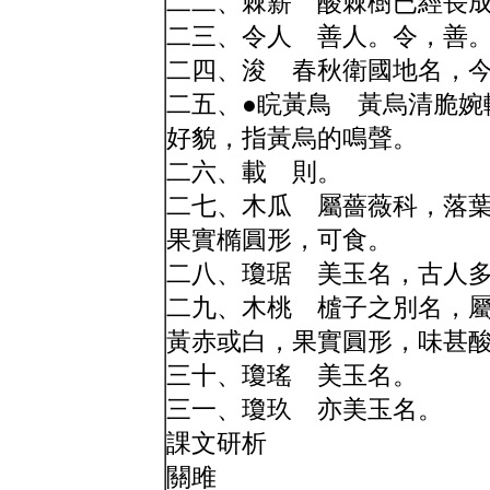
二二、棘薪 酸棘樹已經長
二三、令人 善人。令，善
二四、浚 春秋衛國地名，
二五、●睆黃鳥 黃烏清脆婉
好貌，指黃烏的鳴聲。
二六、載 則。
二七、木瓜 屬薔薇科，落
果實橢圓形，可食。
二八、瓊琚 美玉名，古人
二九、木桃 樝子之別名，
黃赤或白，果實圓形，味甚
三十、瓊瑤 美玉名。
三一、瓊玖 亦美玉名。
課文研析
關雎