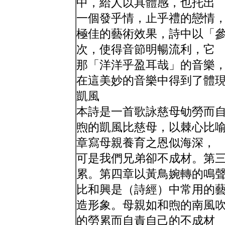
中，給人以具體感，也托出
一個發乎情，止乎禮的戀情
極佳的藝術效果，詩中以「
次，使得音節明暢流利，它
那「洋洋乎盈耳哉」的音樂
在這美妙的音樂中得到了體
凱風
本詩是一首歌詠慈母劬勞而
煦的凱風比慈母，以棘心比
章寫母親養育之恩似海深，
可是我們兄弟卻不成材。第
累。第四章以黃鳥婉轉的鳴
比和興是（詩經）中常用的
造形象。母親如和煦的南風
的勞累而自責自己的不成材