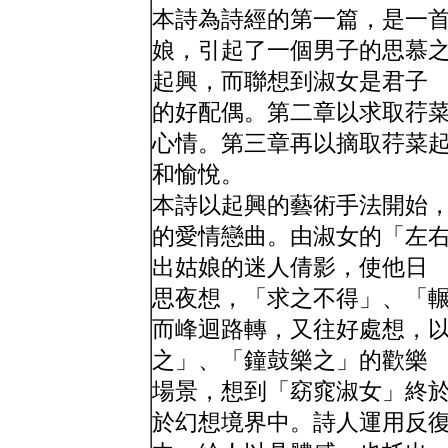
本詩為詩經的第一篇，是一
娘，引起了一個男子的思慕
起興，而聯想到淑女是君子
的好配偶。第二章以求取荇
心情。第三章再以摘取荇菜
和愉悅。
本詩以起興的藝術手法開始
的愛情戀曲。由淑女的「左
出姑娘的迷人倩影，使他日
思夜想，「求之不得」、「
而峰迴路轉，又往好處想，
之」、「鐘鼓樂之」的歡樂
場景，想到「窈窕淑女」終
於幻想境界中。詩人運用反