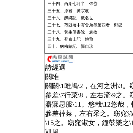
三十四、西湖七月半 張岱
三十五、原君 黃宗羲
三十六、醉鄉記 戴名世
三十七、范縣署中寄舍弟墨第四者 鄭燮
三十八、黃生借書說 袁枚
三十九、登泰山記 姚鼐
四十、病梅館記 龔自珍
詩經選
關雎
關關\1雎鳩\2，在河之洲\3。
參差\7行菜\8，左右流\9之
寤寐思服\11。悠哉\12悠哉，
參差荇菜，左右采之。窈窕淑
\15之。窈窕淑女，鐘鼓樂之\
凱風