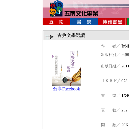
古典文學選讀
作 者╱
耿湘
出版社別╱
五南
出版日期╱
201
I S B N ╱
978-
分享Facebook
書 號╱
1X4
頁 數╱
232
開 數╱
20K