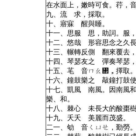
在水面上，嫩時可食。荇，
九、流 求，採取。
十、寤寐 醒與睡。
十一、思服 思，助詞。服
十二、悠哉 形容思念之久
十三、輾轉反側 翻來覆去
十四、琴瑟友之 彈奏琴瑟
十五、芼 音ㄇㄠ㄂，擇取
十六、鐘鼓樂之 敲鐘打鼓
十七、凱風 南風。因南風
樂、和。
十八、棘心 未長大的酸棗
十九、夭夭 美麗而茂盛。
二一、劬 音ㄑㄩㄝ，勤勞