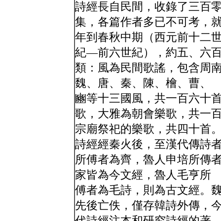
詩經長自民間，收錄了三百
集，各篇作者多已不可考，
年到春秋中期（西元前十二
紀—前六世紀），約五、六
類：風為民間歌謠，包含周
魏、唐、秦、陳、檜、曹、
豳等十三國風，共一百六十
歌，大雅為朝會樂歌，共一
宗廟祭祀的樂歌，共四十首
詩經經秦火後，至漢代傳詩
所傅者為齊，魯人申培所傳
家皆為今文經，魯人毛亨所
傅者為毛詩，則為古文經。
先後亡佚，僅存韓詩外傳，
代詩經注本和研究詩經的著