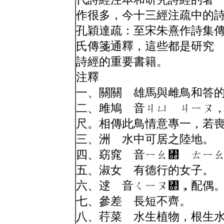
作很多，今十三經注疏中的
孔穎達疏：至宋朱熹作詩集
氏傳箋通釋，這些都是研究
詩經的重要書籍。
注釋
一、關關 雄馬與雌鳥和答
二、雎鳩 音ㄐㄩ ㄐㄧㄡ
尺。相傳此鳥情意專一，若
三、洲 水中可居之陸地。
四、窈窕 音ㄧㄠ㄂ ㄊㄧ
五、淑女 有德行的女子。
六、逑 音ㄑㄧㄡ㄂，配偶
七、參差 長短不齊。
八、荇菜 水生植物，根生