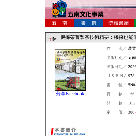
機採茶菁製茶技術精要：機採也能
作 者╱
農業
出版社別╱
五南
出版日期╱
202
I S B N ╱
978-
書 號╱
5N0
分享Facebook
頁 數╱
156
開 數╱
16K
定 價╱
380