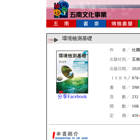
環境檢測基礎
作 者╱
社團
出版社別╱
五南
出版日期╱
202
I S B N ╱
978-
書 號╱
5N9
分享Facebook
頁 數╱
232
開 數╱
16K
定 價╱
450