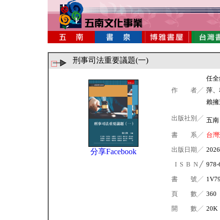
刑事司法重要議題(一)
任全
作 者╱
萍、
賴擁
出版社別╱
五
書 系╱
台灣
出版日期╱
2026
分享Facebook
I S B N ╱
978-
書 號╱
1V7
頁 數╱
360
開 數╱
20K