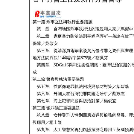
第一篇 刑事立法與執行重要議題
第一章 台灣地區刑事執行法的現況和未來／馬躍中
第二章 家庭暴力防治法刑事程序評析—兼論有效干
保障／吳啟安
第三章 從清潔員電鍋案談貪污侵占罪之要件與審理
地方法院判決114年訴字第875號／蔡佩芬
第四章 SDGs 16與司法柔性關懷：臺灣法治實踐的
成
第二篇 警察與執法重要議題
第五章 性影像犯罪執法困境與預防對策／葉碧翠
第六章 外國人在台灣犯罪問題之研析／蔡政杰
第七章 海上犯罪問題與防治對策／楊俊宜
第三篇 犯罪矯正重要議題
第八章 女性受刑人性別回應處遇與服務的發展、理
與應用／楊士隆
第九章 人工智慧於再犯風險預測之應用：英國預測