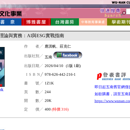
理論與實務：AI與ESG實戰指南
作 者╱
應淇帆、莊克仁
出版社別╱
五南
出版日期╱
2026/04/10 (1版 1刷)
I S B N ╱
978-626-442-216-1
書 號╱
1Z1K
即日起五南舊官網僅
ok
頁 數╱
244
如欲購書，請至五南
開 數╱
20K
https://www.wunan.co
定 價╱
400
(特價 316)