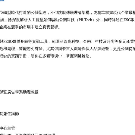
位轉型時代打造的公關聖經，不但跳脫傳統理論架構，更精準掌握現代企業最
G永續。除深度解析人工智慧如何驅動公關科技（PR Tech）外，同時詳述在ES
企業在競爭的市場中建立真實聲譽。
與PESO媒體矩陣等實戰工具，範圍涵蓋高科技、金融、生技及時尚等多元產
危機處理，皆能游刃有餘。尤其強調發言人職能與個人品牌經營，更是公關從
或缺的實踐手冊，助你在多變環境中，掌握關鍵鑰匙。
係暨廣告學系助理教授
院兼任講師
中心主管