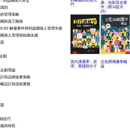
到舞臺的完整入
象：利益關係人界定
臺、短影音全實
門
作（附AI提示
人識別
詞）
人的管理策略
公關與員工關係
ICRT 解僱事件與利益關係人管理失衡
益關係人管理與組織永續
用題
與企劃
當代溝通學：原
文化間傳播學概
理、實踐與分寸
論
與企劃理論
設計與品牌故事策略
策略設計與流程實務
用題
發稿技巧
定義與特性