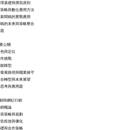
學理基礎與撰寫原則
作策略與數位應用方法
：新聞稿的實戰應用
聞稿的未來與策略整合
用題
企業公關
角色與定位
工作挑戰
職能模型
能發展路徑與職業操守
整合轉型與未來展望
及思考與應用題
行銷與網紅行銷
行銷概論
內容策略與規劃
廣告投放與優化
基礎與合作策略