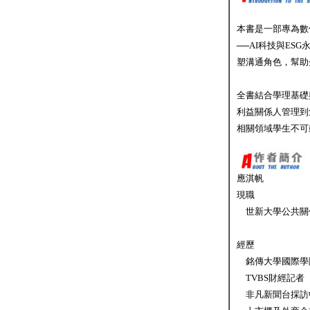
本書是一部專為數
──AI科技與ES
塑溝通角色，幫助
全書結合學理基礎
利益關係人管理到
相關領域學生不可
應淇帆
現職
世新大學公共關
經歷
銘傳大學國際學
TVBS財經記者
非凡新聞台採訪