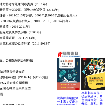
方特考命題兼閱卷委員（2011年）
官等考試命題、閱卷兼典試委員（2013年）
（2011-2013年評審、2008年及2010年廣播組召集人）
008年廣播組召集人、2010、2011、2013年評審）
獎（2008-2011年）
線電視凱博獎評審（2008年）
獎評審（2011-2013年）
視媒體公益獎評審（2011-2013年）
回顧、公關先驅與公關科技
理論精華與學派介紹
公共關係科技（PR Tech）與ESG 實踐
、ESG 於企業公關應用
關的整合轉型與未來展望
專業劇本寫作：
用題
從故事結構、角
認識舞臺劇的第
色弧線到對白與
一本書：從劇本
分鏡，影視、舞