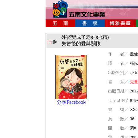
外婆變成了老娃娃(精)
失智後的愛與關懷
作 者╱
殷健
譯 者╱
張耘
出版社別╱
小五
書 系╱
兒童
出版日期╱
202
I S B N ╱
978-
分享Facebook
書 號╱
XX0
頁 數╱
36
開 數╱
菊8
定 價╱
280