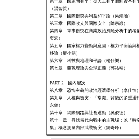
第一章 國家間和平：從民主和平論到資本和
（湯智貿）
第二章 國際衝突與利益和平論（吳崇涵）
第三章 國際收支與國際安全（陳宗巖）
第四章 軍事衝突在商業政治風險分析中的考
奕宏）
第五章 國家權力變動與意圖：權力平衡論與
移論（廖小娟）
第六章 科技與地理和平論（楊仕樂）
第七章 義戰理論與全球正義（郭祐輑）
PART 2 國內層次
第八章 恐怖主義的政治經濟學分析（李佳怡
第九章 人權與衝突：「常識」背後的多重邏
永銘）
第十章 網際網路與社會運動（吳俊德）
第十一章 尋找當代內戰中的主戰場：以「時
集」概念測量內部武裝衝突（劉奇峰）