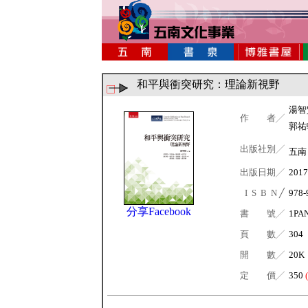
和平與衝突研究：理論新視野
湯智
作 者╱
郭祐
出版社別╱
五
出版日期╱
2017
I S B N ╱
978-
分享Facebook
書 號╱
1PA
頁 數╱
304
開 數╱
20K
定 價╱
350