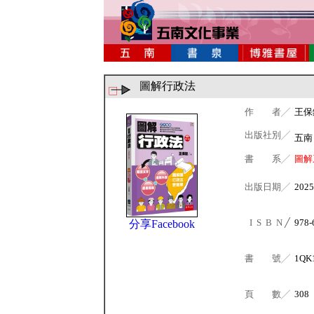
圖解行政法
作 者╱
王保
出版社別╱
五
書 系╱
圖解
出版日期╱
2025
I S B N ╱
978-
分享Facebook
書 號╱
1QK
頁 數╱
308