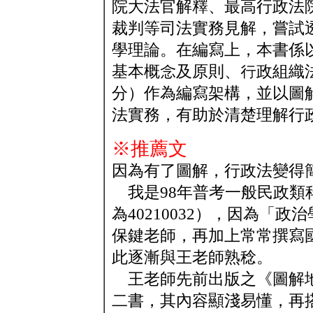
院大法官解釋、最高行政法
裁判等司法實務見解，嘗試
學理論。在編寫上，本書係
基本概念及原則、行政組織
分）作為編寫架構，並以圖
法實務，有助於清楚理解行
※推薦文
因為有了圖解，行政法變得
我是98年普考一般民政類
為40210032），因為「
保鍵老師，再加上常常撰寫
此逐漸與王老師熟稔。
王老師先前出版之《圖解地
二書，其內容顯淺易懂，再