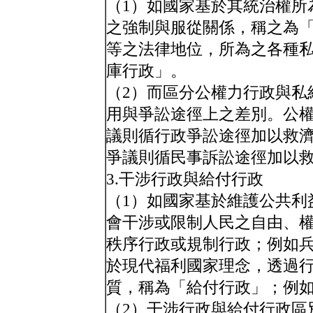
（1）如國家基於其統治權所
之強制與服從關係，稱之為
等之法律地位，所為之各種
庫行政」。
（2）而區分公權力行政與私
用與爭訟途徑上之差別。公
議則循行政爭訟途徑加以救
爭議則循民事訴訟途徑加以
3.干涉行政與給付行政
（1）如國家基於維護公共利
會干涉或限制人民之自由、
秩序行政或規制行政；例如
於現代福利國家理念，透過
質，稱為「給付行政」；例
（2）干涉行政與給付行政區