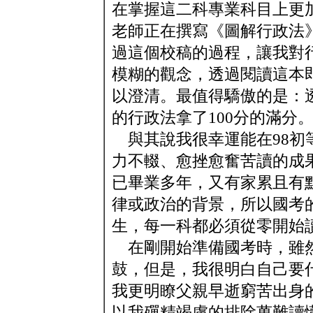
在掌握這二科專業科目上更
老師正在撰寫《圖解行政法
過這個校稿的過程，讓我對
模糊的觀念，透過閱讀這本
以澄清。最值得驕傲的是：
的行政法拿了100分的滿分
與其說我很幸運能在98初
力不輟、愈挫愈奮苦讀的成
已畢業多年，又有家累且有
律或政治的背景，所以國考
生，每一科都必須從零開始
在剛開始準備國考時，雖然
鼓，但是，我很明白自己要
我更明瞭父親早逝窮苦出身
以我殫精竭慮的排除萬難讀