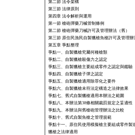
第二節 法令架構
第三節 法律原則
第四章 法令解析與運用
第一節 槍砲彈藥刀械管制條例
第二節 槍砲彈藥刀械許可及管理辦法（舊）
第三節 原住民漁民自製獵槍魚槍許可及管理辦
第五章 爭點整理
爭點一、自製獵槍究屬何種槍類
爭點二、自製獵槍殺傷力之認定
爭點三、自製獵槍主要組成零件之認定與鑑驗
爭點四、自製獵槍子彈之認定
爭點五、自製獵槍適用除罪化之要件
爭點六、自製獵槍未符法定構造之法律效果
爭點七、舊式自製獵槍適用本辦法之範圍
爭點八、本辦法第38條相關裁罰規定之妥適性
爭點九、本辦法與舊槍砲管理辦法之比較
爭點十、舊式自製魚槍之管理規範
爭點十一、原住民使用模擬槍主要組成零件製
獵槍之法律適用