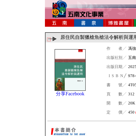
原住民自製獵槍魚槍法令解析與運
作 者╱
馮強
出版社別╱
五南
出版日期╱
202
I S B N ╱
978-
書 號╱
4T0
分享Facebook
頁 數╱
312
開 數╱
20K
定 價╱
450