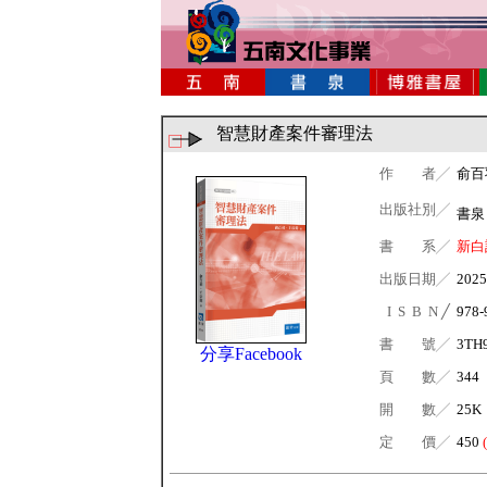
智慧財產案件審理法
作 者╱
俞百
出版社別╱
書
書 系╱
新白
出版日期╱
2025
I S B N ╱
978-
書 號╱
3TH
分享Facebook
頁 數╱
344
開 數╱
25K
定 價╱
450