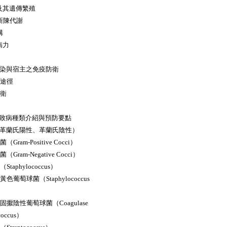
及其遺傳繁殖
與新陳代謝
結構
病力
力
感染與宿主之免疫防衛
存與途徑
疫防衛
致病種類介紹與預防要點
（革蘭氏陽性、革蘭氏陰性）
（Gram-Positive Cocci）
（Gram-Negative Cocci）
Staphylococcus）
黃色葡萄球菌（Staphylococcus
凝固擫陰性葡萄球菌（Coagulase
lococcus）