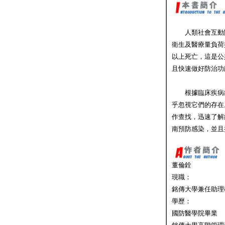
人類社會互動關
衛生及醫療量負荷擴
以上死亡，這是公
且快速做好防治功
根據臨床疾病統
乎忽視它們的存在
作查找，迅速了解
南預防感染，並且
董倫銓
現職：
銘傳大學兼任助理
學歷：
國防醫學院畢業