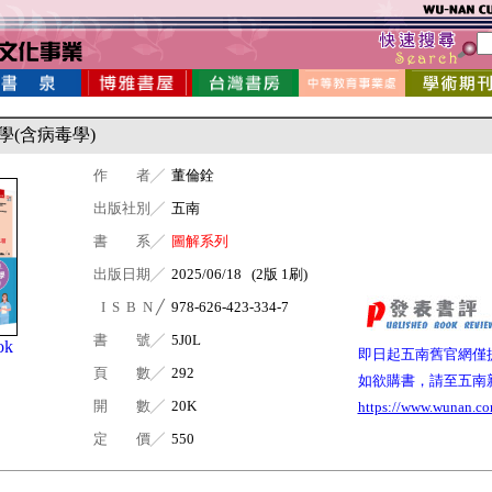
學(含病毒學)
作 者╱
董倫銓
出版社別╱
五南
書 系╱
圖解系列
出版日期╱
2025/06/18 (2版 1刷)
I S B N ╱
978-626-423-334-7
書 號╱
5J0L
ok
即日起五南舊官網僅
頁 數╱
292
如欲購書，請至五南
開 數╱
20K
https://www.wunan.co
定 價╱
550