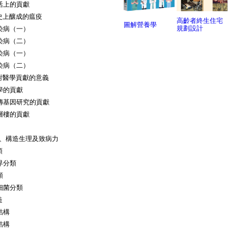
類生活上的貢獻
史上釀成的瘟疫
高齡者終生住宅
圖解營養學
規劃設計
的傳染病（一）
的傳染病（二）
的傳染病（一）
的傳染病（二）
對醫學貢獻的意義
醫學的貢獻
對遺傳基因研究的貢獻
更上層樓的貢獻
、構造生理及致病力
類
五界分類
分類
的細菌分類
造
要結構
要結構