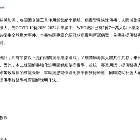
係加深，各國因交通工具使用頻繁縮小距離。病毒變異快速傳播，人際感染
大。光COVID-19從2020-2024四年多中，WHO統計已有7億7千萬人以上感
共衛生全球重大事件。本書特闢專章介紹冠狀病毒和新冠病毒，希望能提供醫
能。
計，約有半數以上是由細菌病毒感染造成，又細菌病毒與人體共生共存，畢
。因此，本二版圖解書強化註明圖解細菌病毒學，並統一專業用語，提供醫療
細菌致病原的來龍去脈，幫助病患能快速免疫平衡獲得痊癒。同時協助社會大
提供學校醫學教育圖解說明作法。
教授