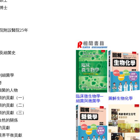
碩士
博士
院附設醫院25年
及細菌史
菌
」到細菌學
思考
細菌的人物
臨床微生物學─
對人類的貢獻（一）
圖解生物化學
細菌與黴菌學
對人類的貢獻（二）
對人類的貢獻（三）
自然的關係
然的貢獻
物環境界平衡貢獻