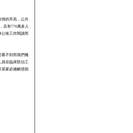
疫情的升高，公共
染，且有776萬多人
療公衛工作閱讀而
竟看不到而我們幾
人員在臨床防治工
眾居家必備解惑指