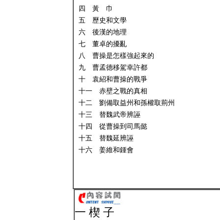
四 黃 巾
五 歷史和文學
六 後漢的地理
七 董卓的擾亂
八 曹操是怎樣強起來的
九 曹孟德移駕幸許都
十 袁紹和曹操的戰爭
十一 赤壁之戰的真相
十二 劉備取益州和孫權取荊州
十三 替魏武帝辨誣
十四 從曹操到司馬懿
十五 替魏延辨誣
十六 姜維和鍾會
一 楔 子