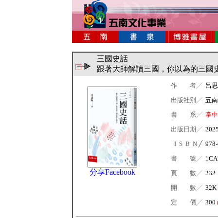
三國史話
跟著大師解讀三國，你以為的三國
作 者╱
呂思
出版社別╱
五南
書 系╱
掌中
出版日期╱
202
I S B N ╱
978-
書 號╱
1CA
分享Facebook
頁 數╱
232
開 數╱
32K
定 價╱
300