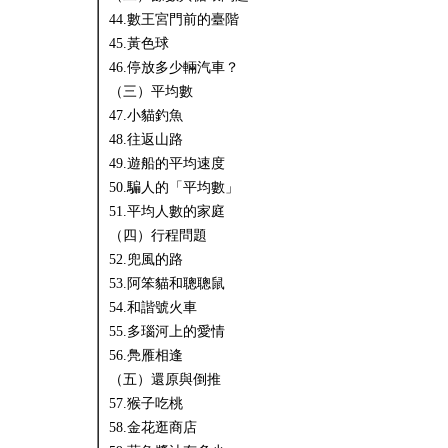
44.數王宮門前的臺階
45.黃色球
46.停放多少輛汽車？
（三）平均數
47.小貓釣魚
48.往返山路
49.遊船的平均速度
50.騙人的「平均數」
51.平均人數的家庭
（四）行程問題
52.兜風的路
53.阿笨貓和聰聰鼠
54.和諧號火車
55.多瑙河上的愛情
56.鳧雁相逢
（五）還原與倒推
57.猴子吃桃
58.金花逛商店