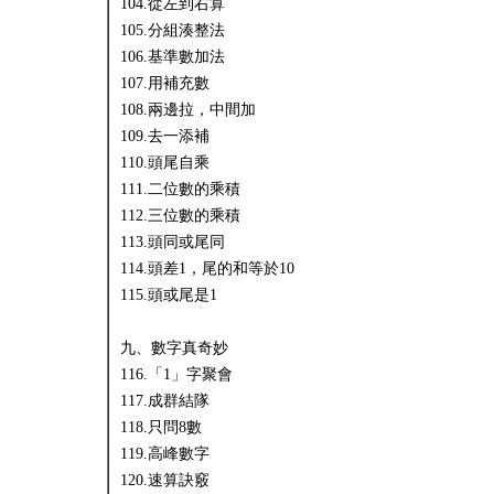
104.從左到右算
105.分組湊整法
106.基準數加法
107.用補充數
108.兩邊拉，中間加
109.去一添補
110.頭尾自乘
111.二位數的乘積
112.三位數的乘積
113.頭同或尾同
114.頭差1，尾的和等於10
115.頭或尾是1
九、數字真奇妙
116.「1」字聚會
117.成群結隊
118.只問8數
119.高峰數字
120.速算訣竅