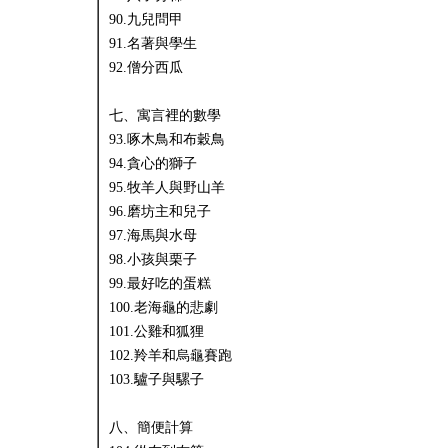
90.九兒問甲
91.名著與學生
92.僧分西瓜
七、寓言裡的數學
93.啄木鳥和布穀鳥
94.貪心的獅子
95.牧羊人與野山羊
96.磨坊主和兒子
97.海馬與水母
98.小孩與栗子
99.最好吃的蛋糕
100.老海龜的悲劇
101.公雞和狐狸
102.羚羊和烏龜賽跑
103.驢子與騾子
八、簡便計算