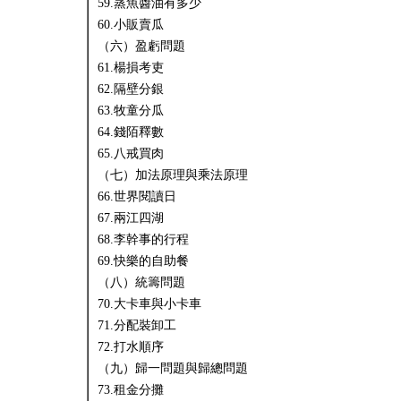
59.蒸魚醬油有多少
60.小販賣瓜
（六）盈虧問題
61.楊損考吏
62.隔壁分銀
63.牧童分瓜
64.錢陌釋數
65.八戒買肉
（七）加法原理與乘法原理
66.世界閱讀日
67.兩江四湖
68.李幹事的行程
69.快樂的自助餐
（八）統籌問題
70.大卡車與小卡車
71.分配裝卸工
72.打水順序
（九）歸一問題與歸總問題
73.租金分攤