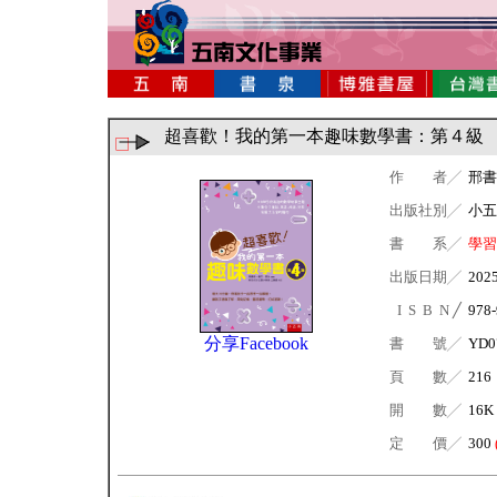
超喜歡！我的第一本趣味數學書：第４級
作 者╱
邢書
出版社別╱
小五
書 系╱
學習
出版日期╱
202
I S B N ╱
978-
分享Facebook
書 號╱
YD0
頁 數╱
216
開 數╱
16K
定 價╱
300