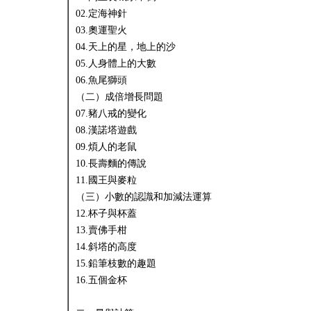
02.定海神針
03.奧運聖火
04.天上的星，地上的沙
05.人身體上的大數
06.魚尾獅頭
（二）成倍增長問題
07.豬八戒的變化
08.漢諾塔遊戲
09.煩人的老鼠
10.長壽麵的傳說
11.國王與麥粒
（三）小數的認識和加減法運算
12.杯子與杯蓋
13.賣佛手柑
14.斜塔的高度
15.鉛筆枝數的趣題
16.五個金杯