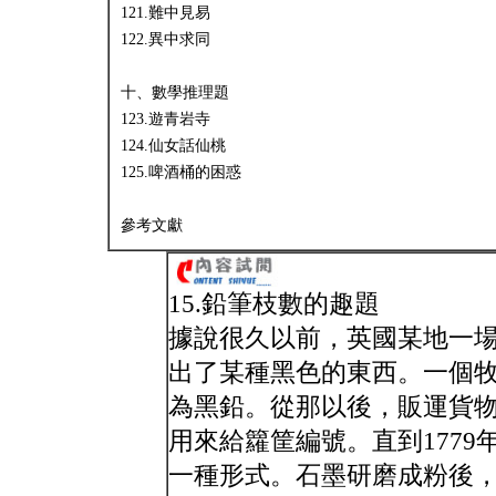
121.難中見易
122.異中求同
十、數學推理題
123.遊青岩寺
124.仙女話仙桃
125.啤酒桶的困惑
參考文獻
15.鉛筆枝數的趣題
據說很久以前，英國某地一
出了某種黑色的東西。一個
為黑鉛。從那以後，販運貨
用來給籮筐編號。直到177
一種形式。石墨研磨成粉後