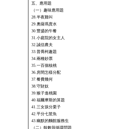
五、應用題
（一）趣味應用題
28.半夜雞叫
29.奧薩瑪賣水
30.豐盛的午餐
31.小庭院的女主人
32.誠信農夫
33.普喬柯趣題
34.兩種鈔票
35.一百個核桃
36.房間怎樣分配
37.餐費幾何
38.守財奴
39.猴子進桃園
40.福爾摩斯的算題
41.三女孩分栗子
42.平分七筐魚
43.幽默的麵館服務生
（二）餘數與循環問題