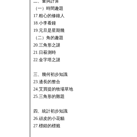
二、量與計算
（一）時間趣題
17.粗心的修鐘人
18.小李看鐘
19.元旦是星期幾
（二）角的趣題
20.三角形之謎
21.日晷測時
22.金字塔之謎
三、幾何初步知識
23.邊長的整合
24.艾買提的牧場草地
25.三角形的難題
四、統計初步知識
26.頑皮的小花貓
27.標錯的標籤