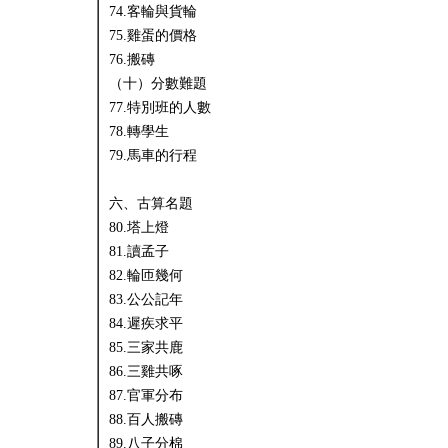
74.客輪與貨輪
75.雞蛋的價格
76.搬磚
（十）分數難題
77.特別班的人數
78.轉學生
79.馬車的行程
六、古算名題
80.塔上燈
81.讀孟子
82.輪匝幾何
83.公公記年
84.遲疾求平
85.三家共鹿
86.三雞共啄
87.官軍分布
88.百人搬磚
89.八子分棉