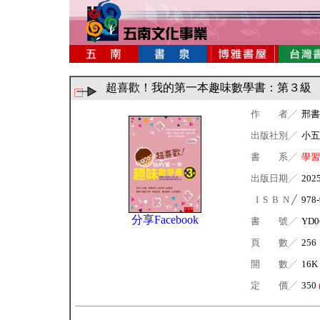
超喜歡！我的第一本趣味數學書：第３級
作 者╱
邢書
出版社別╱
小五
書 系╱
學習
出版日期╱
202
I S B N ╱
978-
分享Facebook
書 號╱
YD0
頁 數╱
256
開 數╱
16K
定 價╱
350