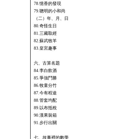
78.憶香的發現
79.聰明的小和尚
（二）年、月、日
80.奇怪生日
81.三藏取經
82.蘇武牧羊
83.皇宮趣事
六、古算名題
84.李白飲酒
85.爭強鬥勝
86.牧童分竹
87.今有程途
88.管套均配
89.以布抵稅
90.漢果裝箱
91.步行出關
七、故事裡的數學