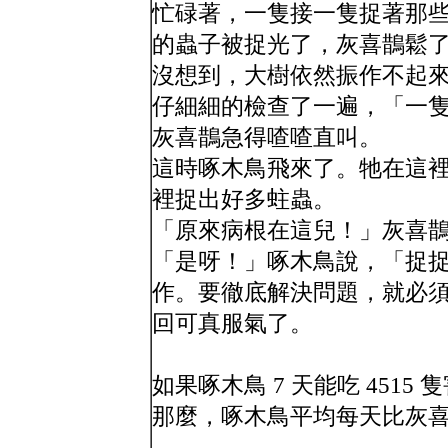
忙碌著，一隻接一隻捉著那
的蟲子被捉光了，灰喜鵲鬆
沒想到，大樹依然振作不起
仔細細的檢查了一遍，「一
灰喜鵲急得喳喳直叫。
這時啄木鳥飛來了。牠在這
裡捉出好多蛀蟲。
「原來病根在這兒！」灰喜
「是呀！」啄木鳥說，「捉
作。要徹底解決問題，就必
回可真服氣了。
如果啄木鳥 7 天能吃 4515 
那麼，啄木鳥平均每天比灰