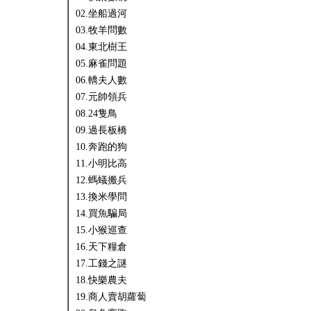
02.坐船過河
03.牧羊問數
04.東北樹王
05.麻雀問題
06.轎夫人數
07.元帥領兵
08.24隻鳥
09.過長板橋
10.奔跑的狗
11.小明比高
12.螞蟻搬兵
13.換米學問
14.買魚騙局
15.小猴巡查
16.天下糧倉
17.工錢之謎
18.快樂農夫
19.商人賣胡蘿蔔