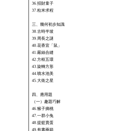
36.招財童子
37.粒米求程
三、幾何初步知識
38.古時半坡
39.周長之謎
40.花香宜「鼠」
41.嚴絲合縫
42.方框五環
43.旋轉方形
44.噴水池美
45.大衛之星
四、應用題
（一）趣題巧解
46.猴子摘桃
47.一群小兔
48.提籃賣蛋
49.有書兩箱