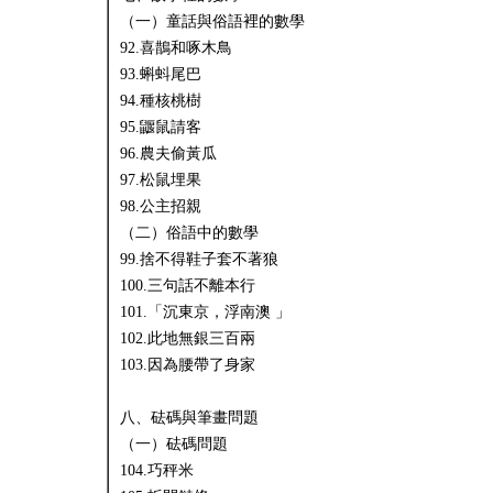
（一）童話與俗語裡的數學
92.喜鵲和啄木鳥
93.蝌蚪尾巴
94.種核桃樹
95.鼴鼠請客
96.農夫偷黃瓜
97.松鼠埋果
98.公主招親
（二）俗語中的數學
99.捨不得鞋子套不著狼
100.三句話不離本行
101.「沉東京，浮南澳 」
102.此地無銀三百兩
103.因為腰帶了身家
八、砝碼與筆畫問題
（一）砝碼問題
104.巧秤米