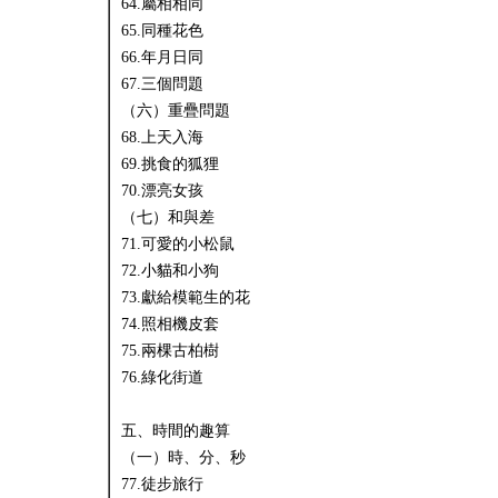
64.屬相相同
65.同種花色
66.年月日同
67.三個問題
（六）重疊問題
68.上天入海
69.挑食的狐狸
70.漂亮女孩
（七）和與差
71.可愛的小松鼠
72.小貓和小狗
73.獻給模範生的花
74.照相機皮套
75.兩棵古柏樹
76.綠化街道
五、時間的趣算
（一）時、分、秒
77.徒步旅行