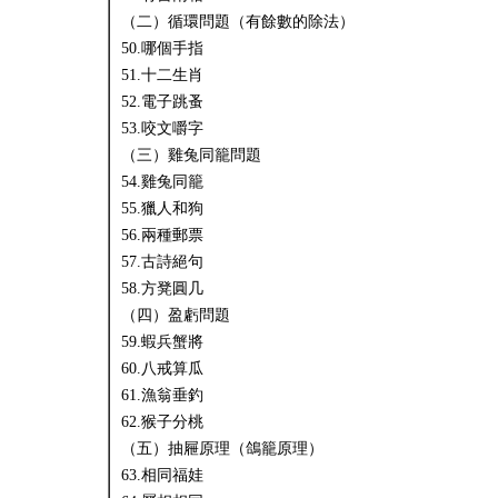
（二）循環問題（有餘數的除法）
50.哪個手指
51.十二生肖
52.電子跳蚤
53.咬文嚼字
（三）雞兔同籠問題
54.雞兔同籠
55.獵人和狗
56.兩種郵票
57.古詩絕句
58.方凳圓几
（四）盈虧問題
59.蝦兵蟹將
60.八戒算瓜
61.漁翁垂釣
62.猴子分桃
（五）抽屜原理（鴿籠原理）
63.相同福娃