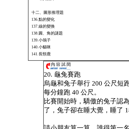
十二、圖形推理題
136.點的變化
137.線的變換
138.圓、角的謎題
139.小鴿子
140.小貓咪
141.長頸鹿
20. 龜兔賽跑
烏龜和兔子舉行 200 公尺短
每分鐘跑 40 公尺。
比賽開始時，驕傲的兔子認
了，兔子卻在睡大覺，睡了 
請小朋友算一算，誰得第一