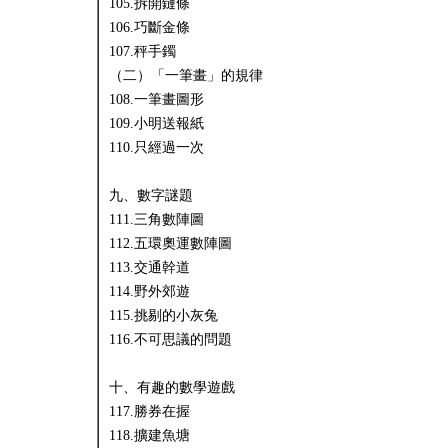
105.拆開鏈條
106.巧斷金條
107.秤手鐲
（二）「一筆畫」的規律
108.一筆畫圖形
109.小明送報紙
110.只經過一次
九、數字謎題
111.三角數陣圖
112.五環奧運數陣圖
113.交通幹道
114.野外郊遊
115.挑剔的小灰兔
116.不可思議的問題
十、有趣的數學遊戲
117.勝券在握
118.擴建魚塘