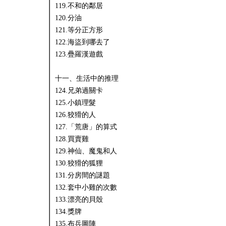
119.不和的鄰居
120.分油
121.等分正方形
122.海盜到哪去了
123.疊羅漢遊戲
十一、生活中的推理
124.兄弟過關卡
125.小鎮理髮
126.狡猾的人
127.「荒唐」的算式
128.買賣雞
129.神仙、魔鬼和人
130.狡猾的狐狸
131.分房間的謎題
132.套中小雞的次數
133.漂亮的貝殼
134.獎牌
135.布兵圖陣