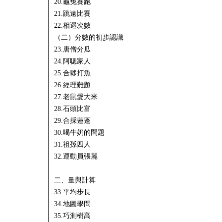
20.龜兔賽跑
21.跳遠比賽
22.相遇次數
（二）分數的初步認識
23.唐僧分瓜
24.阿聰家人
25.合夥打魚
26.經理難題
27.老鼠愛大米
28.石頭比富
29.合採蓮蓬
30.喝牛奶的問題
31.祖孫四人
32.運動員張麗
二、量與計算
33.平均步長
34.地圖學問
35.巧測樹高