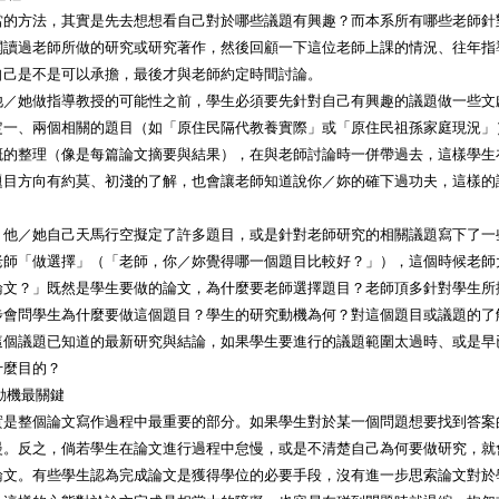
當的方法，其實是先去想想看自己對於哪些議題有興趣？而本系所有哪些老師針
閱讀過老師所做的研究或研究著作，然後回顧一下這位老師上課的情況、往年指
自己是不是可以承擔，最後才與老師約定時間討論。
他／她做指導教授的可能性之前，學生必須要先針對自己有興趣的議題做一些文
定一、兩個相關的題目（如「原住民隔代教養實際」或「原住民祖孫家庭現況」
概的整理（像是每篇論文摘要與結果），在與老師討論時一併帶過去，這樣學生
題目方向有約莫、初淺的了解，也會讓老師知道說你／妳的確下過功夫，這樣的
。
，他／她自己天馬行空擬定了許多題目，或是針對老師研究的相關議題寫下了一
老師「做選擇」（「老師，你／妳覺得哪一個題目比較好？」），這個時候老師
論文？」既然是學生要做的論文，為什麼要老師選擇題目？老師頂多針對學生所
步會問學生為什麼要做這個題目？學生的研究動機為何？對這個題目或議題的了
這個議題已知道的最新研究與結論，如果學生要進行的議題範圍太過時、或是早
什麼目的？
動機最關鍵
實是整個論文寫作過程中最重要的部分。如果學生對於某一個問題想要找到答案
慢。反之，倘若學生在論文進行過程中怠慢，或是不清楚自己為何要做研究，就
論文。有些學生認為完成論文是獲得學位的必要手段，沒有進一步思索論文對於