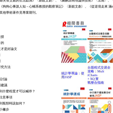
錄失智父親的生活點滴》〈新銳文創〉、《圖解諮商理論與技術》〈五南〉、
《狗狗心事誰人知－心輔系教授的觀察筆記》〈新銳文創〉、《從逆境走來 滿
其他學術著作見專業期刊。
教授
目的
論文才是好論文
目
獻
定研究方法
台股程式交易全
攻略：Mult
統計學導論：使
iCharts
用JASP
+ XQ 實
析與討論
戰整合指南
論與建議
文要寫到什麼程度才可以喊停？
論文注意事項
文碰到瓶頸時該如何？
作小撇步