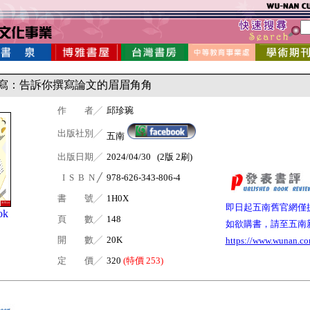
sy寫：告訴你撰寫論文的眉眉角角
作 者╱
邱珍琬
出版社別╱
五南
出版日期╱
2024/04/30 (2版 2刷)
I S B N ╱
978-626-343-806-4
書 號╱
1H0X
即日起五南舊官網僅
ok
頁 數╱
148
如欲購書，請至五南
開 數╱
20K
https://www.wunan.co
定 價╱
320
(特價 253)