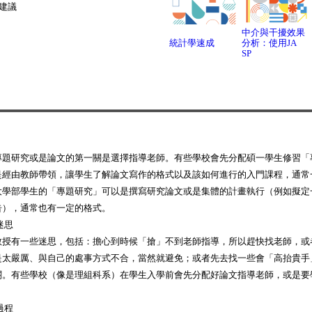
建議
中介與干擾效果
統計學速成
分析：使用JA
SP
專題研究或是論文的第一關是選擇指導老師。有些學校會先分配碩一學生修習「
是經由教師帶領，讓學生了解論文寫作的格式以及該如何進行的入門課程，通常
大學部學生的「專題研究」可以是撰寫研究論文或是集體的計畫執行（例如擬定
告），通常也有一定的格式。
迷思
教授有一些迷思，包括：擔心到時候「搶」不到老師指導，所以趕快找老師，或
是太嚴厲、與自己的處事方式不合，當然就避免；或者先去找一些會「高抬貴手
關。有些學校（像是理組科系）在學生入學前會先分配好論文指導老師，或是要
。
過程