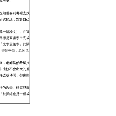
或放棄。
也知道要到哪裡去找
研究的話，對於自己
導一篇論文）。在這
目標是要讓學生完成
「先學覺後學」的關
、得到學位，老師也
來，老師當然希望指
中比較不會出大的差
評語或傳聞，都會影
行的教學、研究與服
「被拒絕也是一種成