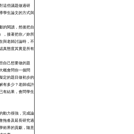
對這些議題做過研
導學生論文的方式與
獻的閱讀，然後把自
），接著把你／妳所
在與老師討論時，不
認真態度其實是所有
些自己想要做的題
大概會問你一個問
擬定的題目做初步的
解有多少？老師或許
已有結果，會問學生
的動力很強，完成論
會拖沓及延長研究過
學術界的貢獻，隨意