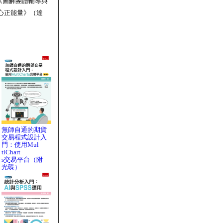
《圖解團體輔導與
心正能量》（達
無師自通的期貨
交易程式設計入
門：使用Mul
tiChart
s交易平台（附
光碟）