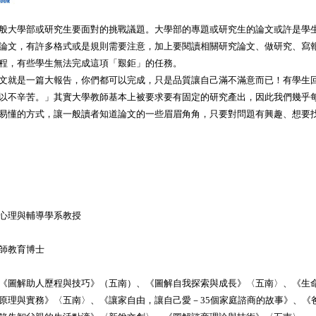
般大學部或研究生要面對的挑戰議題。大學部的專題或研究生的論文或許是學
論文，有許多格式或是規則需要注意，加上要閱讀相關研究論文、做研究、寫
程，有些學生無法完成這項「艱鉅」的任務。
文就是一篇大報告，你們都可以完成，只是品質讓自己滿不滿意而已！有學生
以不辛苦。」其實大學教師基本上被要求要有固定的研究產出，因此我們幾乎
易懂的方式，讓一般讀者知道論文的一些眉眉角角，只要對問題有興趣、想要
育心理與輔導學系教授
師教育博士
《圖解助人歷程與技巧》（五南）、《圖解自我探索與成長》〈五南〉、《生
原理與實務》〈五南〉、《讓家自由，讓自己愛－35個家庭諮商的故事》、《