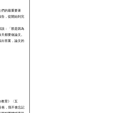
生們的最重要著
報告，從開始到完
回說：「那是因為
每天都要做論文。
找出答案，論文的
命教育》〈五
爸爸，我不會忘記