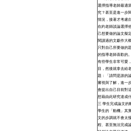
選擇指導老師最適
究？甚至是進一步
情況，接著才考慮
在約老師談論選擇
己想要做的論文擬
閱讀過的文獻作大
只對自己所要做的
的指導老師喜歡的
有些學生非常可愛
目，然後就拿去給
題：「請問是誰的
審視與了解，進一
會提出自己目前對
想藉由此研究達成
三 學生完成論文的
學生的「動機」其
文的步調就不會太
程、甚至無法完成