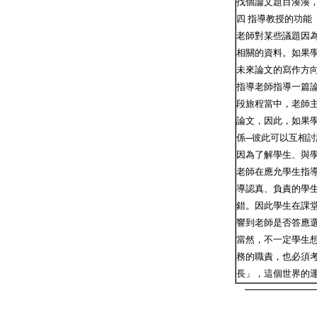
找個論文題目湊湊
四 指導教授的功能
老師對某些議題因
相關的資料。如果
未來論文的寫作方
指導老師指導一篇
段旅程當中，老師
論文，因此，如果
係─彼此可以互相
因為了解學生、與
老師在應允學生指
導認真、負責的學
錯。因此學生在課
響到老師是否答應
當然，不一定學生
務的職責，也必須
長」，這個世界的