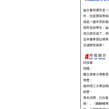
論文書寫通常是一
作，但是撰寫學術
成是一趟辛苦的過
我常告訴學生：論
你已經完成了，所
這本書希望以簡單
完成輕而易舉！
邱珍琬
現職：
國立屏東大學教
學歷：
德州理工大學諮商
經歷：
筆名仞岡，已出版
南〉、《圖解輔導