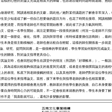
，這樣的心態對於論文完成是相當大的障礙，也容易在碰到問題時就退縮、抱怨
為做過研究、閱讀過相當多的文獻，因此他／她對某些議題的了解會非常深入，
學生至少知道或了解一些自己想要做的題目方向，也花了時間去搜尋、閱讀相關
向會更清楚，而指導老師也不用從零開始教導，彼此省了許多力氣與時間。
論文，從收一名學生開始，就注定要開始一段很長的旅程（何況一位老師不只指
主要是一個督促、催化、指導、諮詢與管理者（有時候還要擔任諮商師），最終
學生本身是很主動積極的，老師也會比較自在輕鬆，這樣的師生關係進一步就是
討論、研究、提問與回應，是一個很棒的學習過程，學生學習如何順利完成論文
學生的關係，對於論文指導更具信心。
導其論文時，也會回想起學生在課堂中的情況（所謂的「好壞帳本」）。一般說
生，因為這樣比較能夠保證論文的進度與完成度，或者是在整個撰寫論文的過程
堂上的表現、私底下與老師接觸的情況，以及其他同學、老師們對於這位學生的
選擇這位學生來指導論文。當然，接下來學生與指導老師的磨合也相當重要。
想要選擇的指導老師都會應允指導，教師基於所收學生數的負擔、自己本身要履
考量自身時間與心力的可能負荷，不一定會收前來就教的學生，學生本身要了解
運作不是「我喜歡就可以」，還有許多變數的影響。