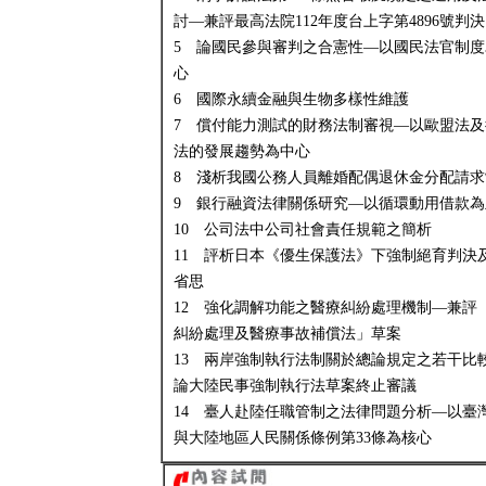
討—兼評最高法院112年度台上字第4896號判決
5 論國民參與審判之合憲性—以國民法官制度
心
6 國際永續金融與生物多樣性維護
7 償付能力測試的財務法制審視—以歐盟法及
法的發展趨勢為中心
8 淺析我國公務人員離婚配偶退休金分配請求
9 銀行融資法律關係研究—以循環動用借款為
10 公司法中公司社會責任規範之簡析
11 評析日本《優生保護法》下強制絕育判決
省思
12 強化調解功能之醫療糾紛處理機制—兼評
糾紛處理及醫療事故補償法」草案
13 兩岸強制執行法制關於總論規定之若干比
論大陸民事強制執行法草案終止審議
14 臺人赴陸任職管制之法律問題分析—以臺
與大陸地區人民關係條例第33條為核心