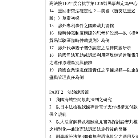
高法院110年度台抗字第1019號民事裁定為中心
14 重回衝突法確定性？—美國《衝突法重述
版）》草案初探
15 涉外專利事件之國際裁判管轄
16 臨時仲裁制度構建的思考和設想—以《橫
貿易試驗區臨時仲裁規則》為例
17 涉外代孕親子關係認定之法律問題研析
18 跨國司法互助或訴訟利用區塊鏈送達和電
之運作原理區別與優缺
19 跨國企業環境保護責任之準據規範—以企
盡職管理責任為例
PART 2 法治建設篇
1 我國海域空間規劃法制之研究
2 以日本法檢視我國專營電子支付機構支付款
保全規範
3 以大法官解釋及相關意見書為探討論審判權
之相對化—兼論憲法訴訟法施行後的發展
4 刑事訴訟法第380條無害瑕疵規定之適用及