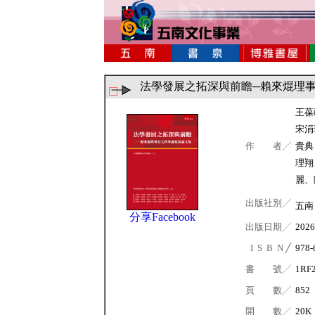
法學發展之拓深與前瞻─賴來焜理
王葆
宋涓
作 者╱
貴典
理翔
麗、
出版社別╱
五
分享Facebook
出版日期╱
2026
I S B N ╱
978-
書 號╱
1RF
頁 數╱
852
開 數╱
20K