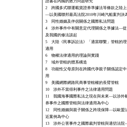
證書在內國的效力問題研究
2 跨國多式聯運載貨證券準據法等條款之陸上
—以美國聯邦最高法院2010年川崎汽船案判決
3 同性婚姻及伴侶關係之國際私法問題
4 涉外事件中有關意定代理關係之準據法—從
及我國的修法談起
5 大陸《民事訴訟法》「適當聯繫」管轄的理
適用
6 物權法律適用的理論與實踐
7 域外管轄的體系構造
8 功能性父母原則在跨國代孕親子關係認定中
用
9 美國網際網路民商事管轄權的長臂管轄
10 涉外不當得利事件之法律適用問題
11 我國海事國際私法之現在與未來—以涉外
券事件之國際管轄與法律適用為中心
12 同性婚姻與親子關係之跨境保障—以歐盟
近案例為中心
13 涉外公害事件之國際裁判管轄與適切法院