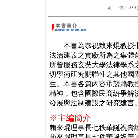
定 價╱
880
本書為恭祝賴來焜教授七
法治建設之貢獻所為之集體
所曾服務玄奘大學法律學系
切學術研究關聯性之其他國
生。本書各篇內容承襲賴教
精神，包含國際民商紛爭解
發展與法制建設之研究建言
※主編簡介
賴來焜理事長七秩華誕祝壽
賴來焜理事長七秩華誕祝壽