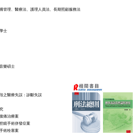
構管理、醫療法、護理人員法、長期照顧服務法
學士
音樂碩士
段之醫療失誤：診斷失誤
究
腹痛治療案
腔鏡手術併發症案
手術栓塞案