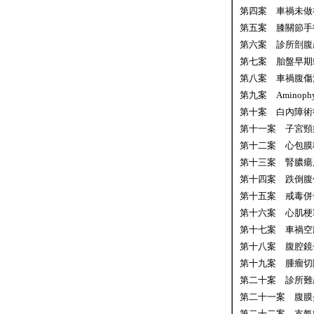
第四案 車禍未做
第五案 膝關節手
第六案 診所剖腹
第七案 胎盤早期
第八案 車禍腹傷
第九案 Aminoph
第十案 白內障術
第十一案 子宮頸
第十二案 心包膜
第十三案 腎膿瘍
第十四案 跌倒腹
第十五案 戒毒併
第十六案 心肌梗
第十七案 車禍空
第十八案 腹腔鏡
第十九案 腫瘤切
第二十案 診所難
第二十一案 腹膜
第二十二案 支氣