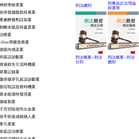
刑事訴訟法理論
神經學檢查案
刑法總則
與運用
術併發腦脂肪栓塞案
產麻醉藥劑誤裝案
剝離未能及時處置案
治療案
ylline用藥急救案
後眼內感染案
癌延誤診斷案
刑法概要─刑法
刑法概要─刑法
分則
總則
積液錯失引流時機案
尿量記錄案
傷併腸穿孔延誤診斷案
發症耽誤急救時機案
塞未能適時發現案
腸破裂案
子宮切除急性出血案
除手術後成植物人案
產引產案
炎延誤治療案
管鏡活體切片出血案