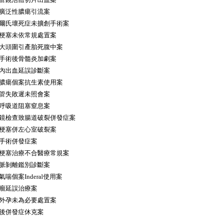
廣泛性膿瘍引流案
爾氏壞死症未擴創手術案
梗塞未依常規處置案
大頭圍引產胎死腹中案
手術後骨髓炎加劇案
內出血延誤診斷案
膿瘍個案抗生素使用案
管失敗遲未照會案
呼吸道阻塞窒息案
鏡檢查致腸道破裂併發症案
梗塞併左心室破裂案
手術併發症案
梗塞治療不合醫療常規案
脈剝離鑑別診斷案
個案Inderal使用案
瘤延誤治療案
外孕未為必要處置案
後併發症休克案