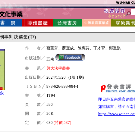
刑事判決選集(中)
作 者╱
蔡蕙芳、蘇宜成、陳惠芬、丁才育、鄭重淇
出版社別╱
五南
書 系╱
興大法學叢書
出版日期╱
2024/11/20 (1版 1刷)
I S B N ╱
978-626-393-084-1
ok
書 號╱
1T94
即日起五南舊官網僅
頁 數╱
596
如欲購書，請至五南
開 數╱
20K
https://www.wunan.co
定 價╱
680
(特價 537)