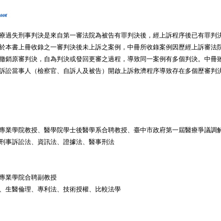
療過失刑事判決是來自第一審法院為被告有罪判決後，經上訴程序後已有罪判
於本書上冊收錄之一審判決後未上訴之案例，中冊所收錄案例因歷經上訴審法
撤銷原審判決，自為判決或發回更審之過程，導致同一案例有多個判決。中冊
訴訟當事人（檢察官、自訴人及被告）開啟上訴救濟程序導致存在多個歷審判
專業學院教授、醫學院學士後醫學系合聘教授、臺中市政府第一屆醫療爭議調
刑事訴訟法、資訊法、證據法、醫事刑法
專業學院合聘副教授
、生醫倫理、專利法、技術授權、比較法學