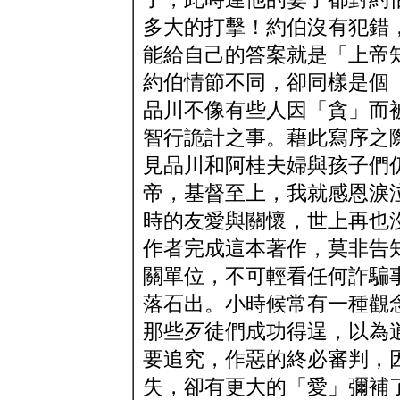
多大的打擊！約伯沒有犯錯
能給自己的答案就是「上帝
約伯情節不同，卻同樣是個
品川不像有些人因「貪」而
智行詭計之事。藉此寫序之
見品川和阿桂夫婦與孩子們
帝，基督至上，我就感恩淚
時的友愛與關懷，世上再也
作者完成這本著作，莫非告
關單位，不可輕看任何詐騙
落石出。小時候常有一種觀
那些歹徒們成功得逞，以為
要追究，作惡的終必審判，
失，卻有更大的「愛」彌補