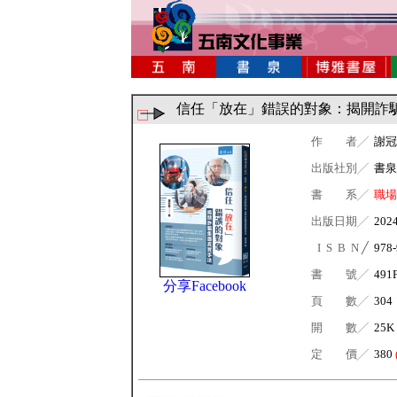
信任「放在」錯誤的對象：揭開詐
作 者╱
謝冠
出版社別╱
書泉
書 系╱
職場
出版日期╱
202
I S B N ╱
978-
書 號╱
491
分享Facebook
頁 數╱
304
開 數╱
25K
定 價╱
380