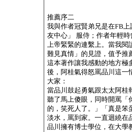
推薦序二
我與作者冠賢弟兄是在FB
友中心」 服侍；作者年輕
上帝緊緊的連繫上。當我閱
難見真情」的見證，值予推
這本著作讓我感動的地方極
後，阿桂氣得怒罵品川這一
大家：
當品川鼓起勇氣跟太太阿桂
聽了馬上傻眼，同時開罵「
的，笑死人了。」「真是笨
淡水，罵到家。一直迴繞在
品川擁有博士學位，在大學