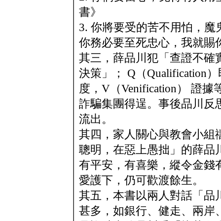
書》
3. 你將要受的苦不用怕，
你務必要至死忠心，我就賜
其三，薛品川犯「查證不確
決策」； Q（Qualificatio
度，V（Venification
詐騙集團得逞。事後品川反
流出。
其四，家人關心與教會小組
聰明，在惡上愚拙」的薛品
有平安，有喜樂，縱令金錢
愛護下，仍可歡渡餘生。
其五，本書以兩人對話「品
甚多，如銀行、健走、兩岸