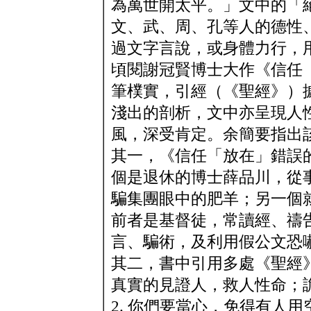
為萬世開太平。」文中的「
文、武、周、孔等人的德性
過文字言說，或身體力行，
頃閱謝冠賢博士大作《信任
筆樸實，引經（《聖經》）
淺出的剖析，文中亦呈現人
風，深受肯定。余簡要指出
其一，《信任「放在」錯誤
個是退休的博士薛品川，從
騙集團眼中的肥羊；另一個
前者是基督徒，常讀經、禱
言、騙術，及利用假公文恐
其二，書中引用多處《聖經
真實的見證人，救人性命；
2. 你們要當心，免得有人