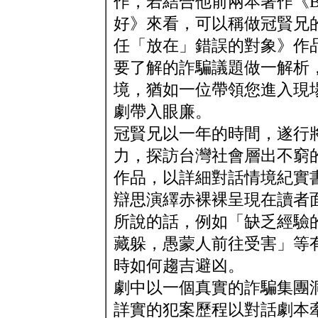
作，若結合他前兩本著作《Br
好》來看，可以稱做冠賢兄
任「放在」錯誤的對象》作
要了解的詐騙議題做一解析
境，猶如一位帶領您進入現
劇帶入眼廉。
冠賢兄以一年的時間，遂行
力，探訪台灣社會層出不窮
作品，以詳細對話情境紀實
辯思演繹赤裸裸呈現在讀者
所說的話，例如「缺乏經驗
藏躲，愚蒙人前往受害」等
時如何趨吉避凶。
劇中以一個真實的詐騙集團
詳實的犯案歷程以對話劇本