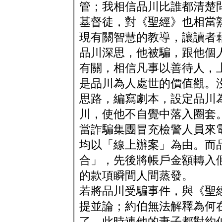
管；我相信品川比誰都清楚
基督徒，對《聖經》也相當
現有關智慧的教導，讓讀者
品川深思，他被騙，跟他個
有關，相信凡事以善待人，
是品川為人處世的價值觀。
思路，編寫劇本，設定品川
川，使他不自覺中落入圈套
當詐騙集團冒充檢警人員來
均以「線上辦案」為由。而
合」，先後將帳戶金額轉入
的款項瞬間人間蒸發。
若將品川受騙事件，與《聖
提並論；約伯無法解釋為何
了，此時連他的妻子都對約