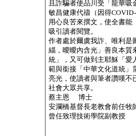
且詐騙者使品川受「龍華吸
敏昌健康代禱（因得COVID
用心良苦來撰文，使全書能
吸引讀者閱覽。
作者處於爾虞我詐、唯利是
緇，曖曖內含光」善良本質
統」，又可做到主耶穌「愛
範與銜接「中華文化道統」
亮光，使讀者與筆者讚嘆不
社會大眾共享。
蔡主恩 博士
安瀾橋基督長老教會前任牧
曾任致理技術學院副教授