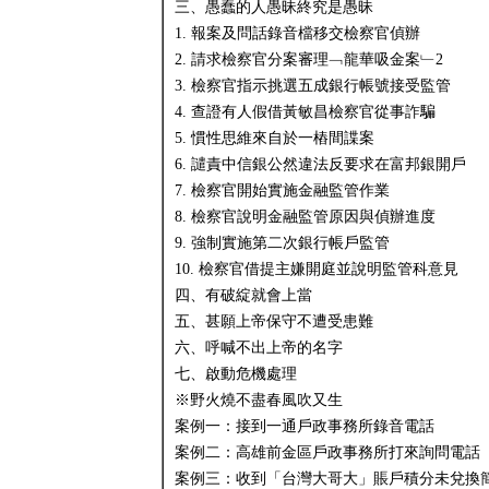
三、愚蠢的人愚昧終究是愚昧
1. 報案及問話錄音檔移交檢察官偵辦
2. 請求檢察官分案審理﹁龍華吸金案﹂2
3. 檢察官指示挑選五成銀行帳號接受監管
4. 查證有人假借黃敏昌檢察官從事詐騙
5. 慣性思維來自於一樁間諜案
6. 譴責中信銀公然違法反要求在富邦銀開戶
7. 檢察官開始實施金融監管作業
8. 檢察官說明金融監管原因與偵辦進度
9. 強制實施第二次銀行帳戶監管
10. 檢察官借提主嫌開庭並說明監管科意見
四、有破綻就會上當
五、甚願上帝保守不遭受患難
六、呼喊不出上帝的名字
七、啟動危機處理
※野火燒不盡春風吹又生
案例一：接到一通戶政事務所錄音電話
案例二：高雄前金區戶政事務所打來詢問電話
案例三：收到「台灣大哥大」賬戶積分未兌換