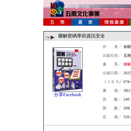
圖解密碼學與資訊安全
作 者╱
余顯
出版社別╱
五南
書 系╱
圖解
出版日期╱
202
I S B N ╱
978-
書 號╱
5R3
分享Facebook
頁 數╱
240
開 數╱
20K
定 價╱
320