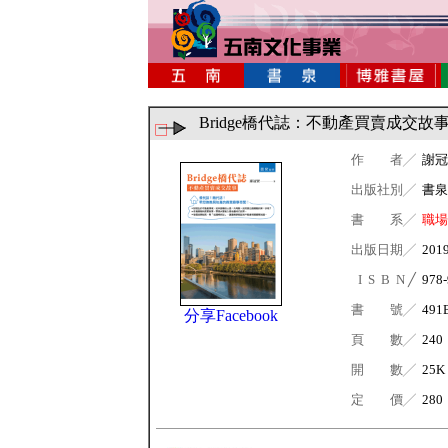
Bridge橋代誌：不動產買賣成交故
作 者╱
謝冠
出版社別╱
書泉
書 系╱
職場
出版日期╱
201
I S B N ╱
978-
書 號╱
491
分享Facebook
頁 數╱
240
開 數╱
25K
定 價╱
280