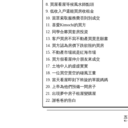
8. 買屋看屋等候風水師點頭
9. 低收入戶還能買房收租金
10. 當眾索取服務費否則別成交
11. 喜愛Kimochi的買方
12. 同學合夥買套房投資
13. 客戶買房不寫不動產買賣意願書
14. 買方認為房價下跌欲毀約買房
15. 不動產市場就是紅海市場
16. 買方假看屋仲介朋友來成交
17. 土地中人的虛虛實實
18. 一位買空賣空的碰風王董
19. 當天看屋即刻下斡旋的單親媽媽
20. 上帝為他們預備一間房子
21. 出現夢中房子租屋變購屋
22. 謝爸爸的告白