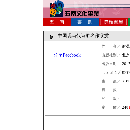
中国现当代诗歌名作欣赏
作 者╱
谢冕
分享Facebook
出版社別╱
北京
出版日期╱
201
I S B N ╱
978
書 號╱
A04
頁 數╱
開 數╱
定 價╱
240