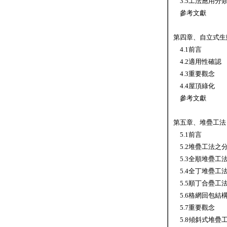
3.5工法應用分
參考文獻
第四章、自立式生
4.1前言
4.2適用性確認
4.3重要觀念
4.4屋頂綠化
參考文獻
第五章、堆疊工法
5.1前言
5.2堆疊工法之
5.3全順堆疊工
5.4全丁堆疊工
5.5順丁合疊工
5.6格網回包結
5.7重要觀念
5.8傾斜式堆疊