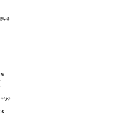
類
態結構
分類
法
法
法
構生態袋
工法