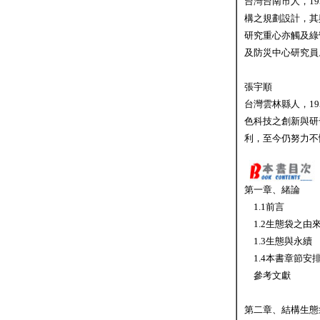
台灣台南市人，1
構之規劃設計，其
研究重心亦觸及綠
及防災中心研究員
張宇順
台灣雲林縣人，1
色科技之創新與研
利，至今仍努力不
第一章、緒論
1.1前言
1.2生態袋之由
1.3生態與永續
1.4本書章節安
參考文獻
第二章、結構生態