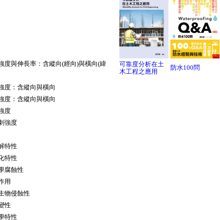
強度與伸長率：含縱向(經向)與橫向(緯
可靠度分析在土
防水100問
木工程之應用
裂強度：含縱向與橫向
縫強度：含縱向與橫向
強度
刺強度
解特性
化特性
化學腐蝕性
作用
微生物侵蝕性
變性
學特性