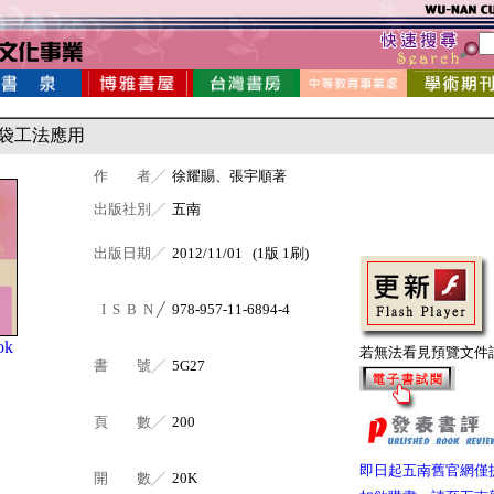
袋工法應用
作 者╱
徐耀賜、張宇順著
出版社別╱
五南
出版日期╱
2012/11/01 (1版 1刷)
I S B N ╱
978-957-11-6894-4
ok
若無法看見預覽文件
書 號╱
5G27
頁 數╱
200
即日起五南舊官網僅
開 數╱
20K