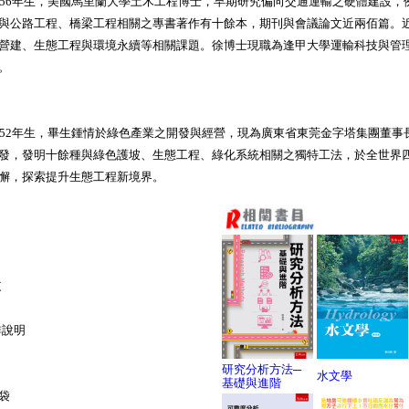
956年生，美國馬里蘭大學土木工程博士，早期研究偏向交通運輸之硬體建設，
與公路工程、橋梁工程相關之專書著作有十餘本，期刊與會議論文近兩佰篇。
營建、生態工程與環境永續等相關課題。徐博士現職為逢甲大學運輸科技與管
。
952年生，畢生鍾情於綠色產業之開發與經營，現為廣東省東莞金字塔集團董事
發，發明十餘種與綠色護坡、生態工程、綠化系統相關之獨特工法，於全世界
懈，探索提升生態工程新境界。
來
排說明
研究分析方法─
水文學
基礎與進階
袋