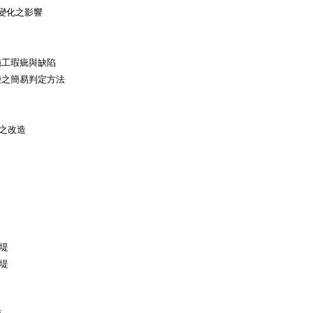
度變化之影響
施工瑕疵與缺陷
袋之簡易判定方法
之改造
土堤
路堤