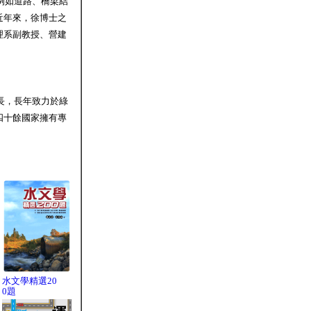
例如道路、橋梁結
近年來，徐博士之
理系副教授、營建
長，長年致力於綠
四十餘國家擁有專
水文學精選20
0題