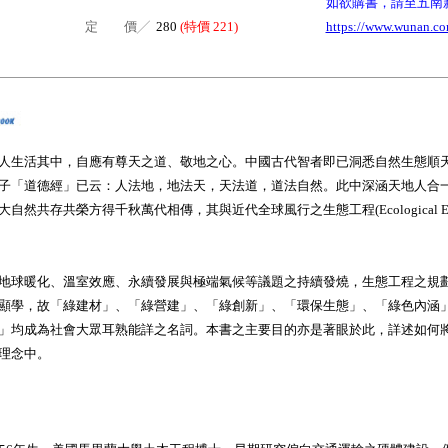
如欲購書，請至五南
定 價╱
280
(特價 221)
https://www.wunan.co
人生活其中，自應有尊天之道、敬地之心。中國古代智者即已洞悉自然生態順
子「道德經」已云：人法地，地法天，天法道，道法自然。此中深涵天地人合
然共存共榮方得千秋萬代相傳，其與近代全球風行之生態工程(Ecological Engi
地球暖化、溫室效應、永續發展與極端氣候等議題之持續發燒，生態工程之規
顯學，故「綠建材」、「綠營建」、「綠創新」、「環保生態」、「綠色內涵
」均成為社會大眾耳熟能詳之名詞。本書之主要目的亦是著眼於此，詳述如何
理念中。