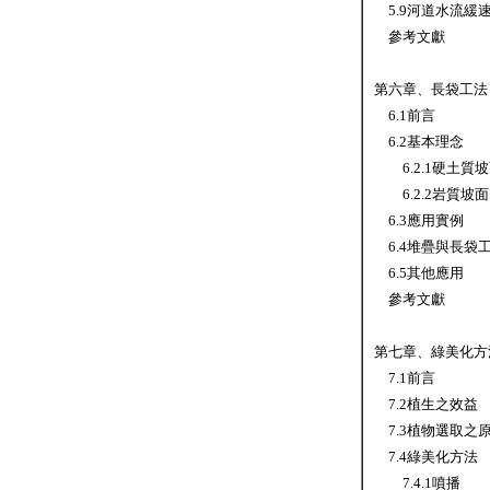
5.9河道水流緩
參考文獻
第六章、長袋工法
6.1前言
6.2基本理念
6.2.1硬土質
6.2.2岩質坡面
6.3應用實例
6.4堆疊與長袋
6.5其他應用
參考文獻
第七章、綠美化方
7.1前言
7.2植生之效益
7.3植物選取之
7.4綠美化方法
7.4.1噴播