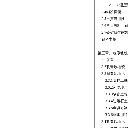
2.3.3.8溫
2.4鋪設損傷
2.5土質適用性
2.6常見設計、
2.7優劣質生態
參考文獻
第三章、地形地貌
3.1前言
3.2改善原地貌
3.3創造新地形
3.3.1園林工藝
3.3.2河堤護岸
3.3.3隔音土堤
3.3.4防落石
3.3.5全填方
3.3.6軍事用途
3.4改造原地形