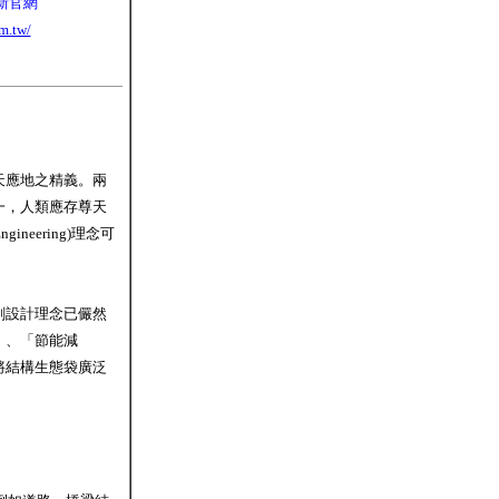
新官網
m.tw/
天應地之精義。兩
一，人類應存尊天
neering)理念可
劃設計理念已儼然
」、「節能減
將結構生態袋廣泛