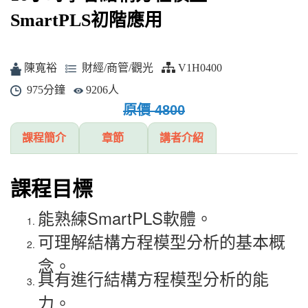
SmartPLS初階應用
陳寬裕
財經/商管/觀光
V1H0400
975分鐘
9206人
原價 4800
課程簡介
章節
講者介紹
課程目標
能熟練SmartPLS軟體。
可理解結構方程模型分析的基本概
念。
具有進行結構方程模型分析的能
力。