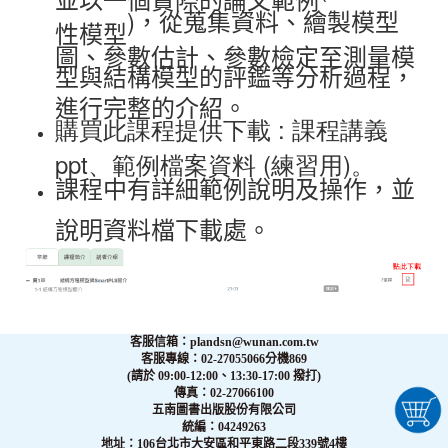
)
，從蒐集資料、繪製模型
性模型
圖、參數估計、參數檢定至測量模
型與結構模型的評鑑等分析過程，
進行完整的介紹。
購買此課程提供下載 : 課程講義
ppt、範例檔案資料 (練習用)。
課程中有詳細範例說明及操作，並
說明資料檔下載處。
客服信箱：plandsn@wunan.com.tw
客服專線：02-27055066分機869
(請於 09:00-12:00、13:30-17:00 撥打)
傳真：02-27066100
五南圖書出版股份有限公司
統編：04249263
地址：106台北市大安區和平東路二段339號4樓