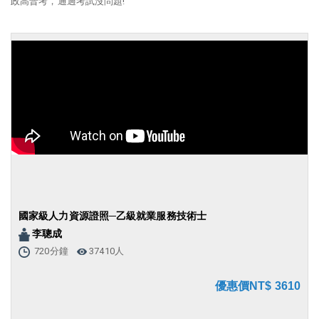
政高普考，通過考試沒問題!
國家級人力資源證照─乙級就業服務技術士
李聰成
720分鐘
37410人
優惠價NT$ 3610