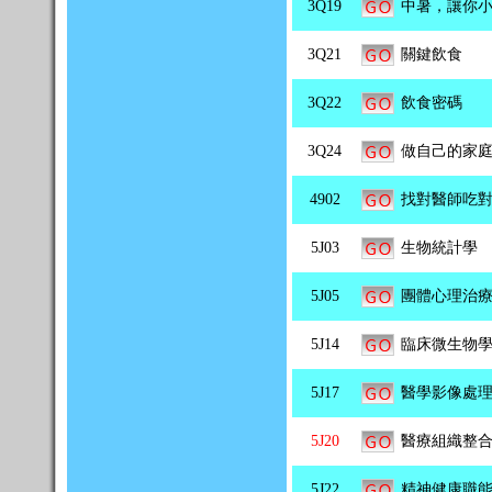
3Q19
中暑，讓你
3Q21
關鍵飲食
3Q22
飲食密碼
3Q24
做自己的家
4902
找對醫師吃
5J03
生物統計學
5J05
團體心理治
5J14
臨床微生物學
5J17
醫學影像處理
5J20
醫療組織整合
5J22
精神健康職能