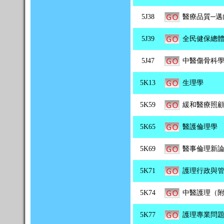
5J38
醫療品質─邁
5J39
全民健保總體
5J47
中醫傷骨科學
5K13
生理學
5K59
緩和醫療照
5K65
醫護倫理學
5K69
醫事倫理新
5K71
護理行政與
5K74
中醫護理（附
5K77
護理專業問