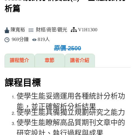
析篇
陳寬裕
財經/商管/觀光
V1H1300
969分鐘
819人
原價 2500
課程簡介
章節
講者介紹
課程目標
使學生能妥適運用各種統計分析功
能，並正確解析分析結果
使學生能具備獨立規劃研究之能力
使學生能瞭解高品質期刊文章中的
研究設計、執行過程與成果