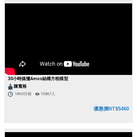
30小時搞懂Amos結構方程模型
陳寬裕
1860分鐘
10867人
優惠價NT$5460