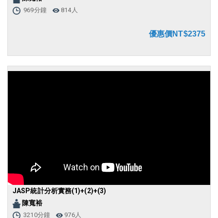
969分鐘
814人
優惠價NT$2375
JASP統計分析實務(1)+(2)+(3)
陳寬裕
3210分鐘
976人