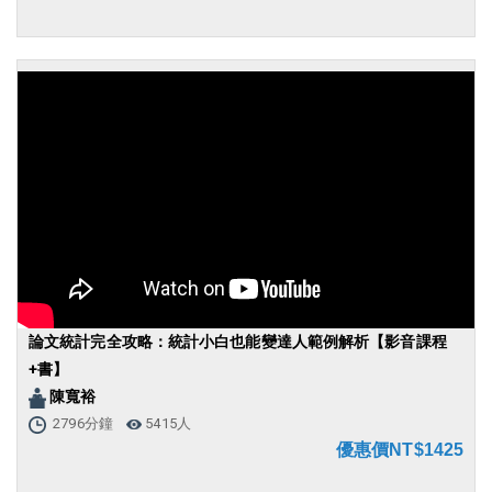
論文統計完全攻略：統計小白也能變達人範例解析【影音課程
+書】
陳寬裕
2796分鐘
5415人
優惠價NT$1425