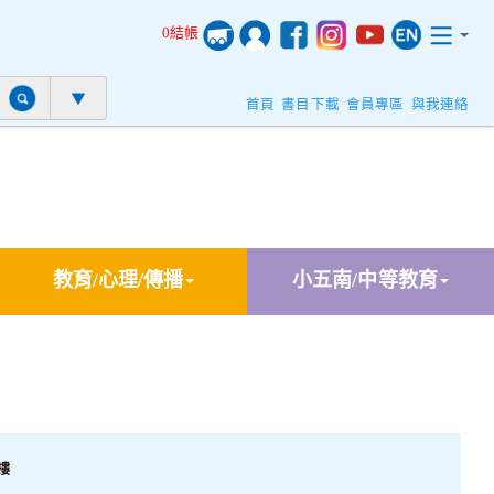
0結帳
首頁
書目下載
會員專區
與我連絡
教育/心理/傳播
小五南/中等教育
樓