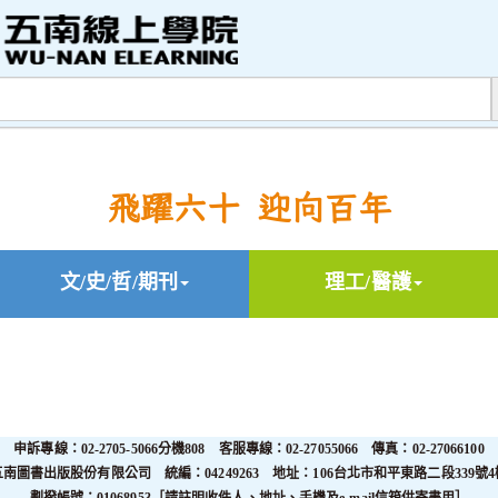
飛躍六十 迎向百年
文/史/哲/期刊
理工/醫護
申訴專線：02-2705-5066分機808 客服專線：02-27055066 傳真：02-27066100
五南圖書出版股份有限公司 統編：04249263 地址：106台北市和平東路二段339號4