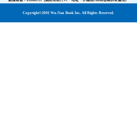
劃撥帳號：01068953［請註明收件人、地址、手機及e-mail信箱供寄書用］
Copyright©2001 Wu-Nan Book Inc. All Rights Reserved.