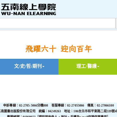
飛躍六十 迎向百年
文/史/哲/期刊
理工/醫護
申訴專線：02-2705-5066分機808 客服專線：02-27055066 傳真：02-27066100
五南圖書出版股份有限公司 統編：04249263 地址：106台北市和平東路二段339號4