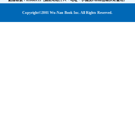
劃撥帳號：01068953［請註明收件人、地址、手機及e-mail信箱供寄書用］
Copyright©2001 Wu-Nan Book Inc. All Rights Reserved.