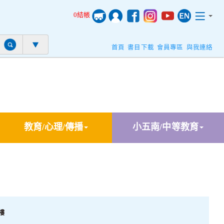
0結帳
首頁
書目下載
會員專區
與我連絡
教育/心理/傳播
小五南/中等教育
樓