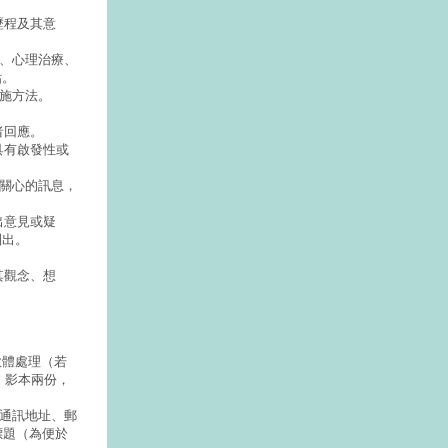
歷程及其意
、心理治療、
估。
施方法。
者回應。
具有啟發性或
關心的訊息，
出意見或疑
列出。
其觀念、想
書軟體處理（若
，影本兩份，
、通訊地址、郵
標題（為便於