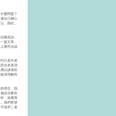
是什麼問題？
者連自己關心
所云。因此，
能自圓其說，
每一篇文章，
法上應符合該
期刊只是作者
把意念表達清
人應以讀者的
者能否理解與
」的理念，我
，都必須要有
發性，就應用
值。我們希望
並不強求二者