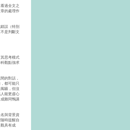
在看過全文之
文章的處理作
式錯誤（特別
這不是判斷文
有其思考模式
學科觀點強求
範間的對話，
練，都可能只
領風騷，但沒
稿人能更虛心
造成雞同鴨講
姓名與背景資
需隨時提醒自
值觀具有成