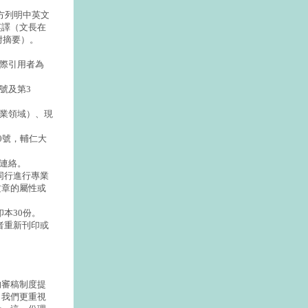
方列明中英文
英譯（文長在
附摘要）。
實際引用者為
號及第3
專業領域）、現
10號，輔仁大
話連絡。
同行進行專業
文章的屬性或
本30份。
者重新刊印或
的審稿制度提
，我們更重視