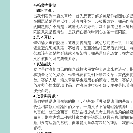
審稿參考指標
1.問題意識：
當我們看到一篇文章時，首先想要了解的就是作者關心的
在問題清楚界定以後，才有可能進一步發展論述。如果作
的問題都弄不清楚，就難免人云亦云，甚至讀者也會不知
問題意識是否清楚，是我們在審稿時關心的第一個問題。
2.思考邏輯：
學術論文重在說理，道理要說清楚，就必須前後一致，且
儘量避免思考跳躍，不連貫，甚至論點相互矛盾的情況。
都應該有清楚的鋪陳或分析架構，如果是研究論文，在方
文所依循的研究典範要求。
3.表述能力：
寫作是作者把自己的觀念或想法用文字表達出來的過程，
和讀者之間的媒介。作者既要在期刊上發表文章，當然要
楚。審稿人是一篇文章最早也最用心的讀者，因此，審稿
角度與心情來閱讀作品。作者表達得好不好，主要是以讀
接受而定。
4.啟發與貢獻：
我們雖然是應用領域的期刊，但基於「理論是應用的基礎
們也相當歡迎理論性的文章。一篇文章不論是理論或應用
其貢獻。就理論而言，應該在概念或思考上具有足夠的啟
而言，則在專業工作或社會文化等議題上應具有應用的價
應用要有理論的基礎，但每篇文章各有表述的重點，我們
皆得。