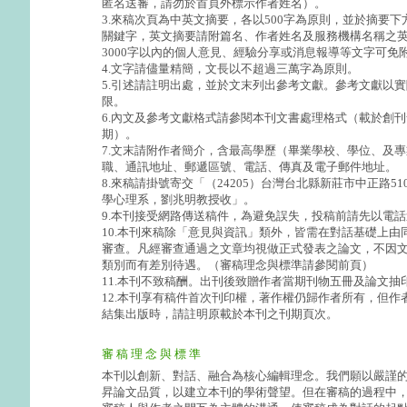
匿名送審，請勿於首頁外標示作者姓名）。
3.來稿次頁為中英文摘要，各以500字為原則，並於摘要下
關鍵字，英文摘要請附篇名、作者姓名及服務機構名稱之
3000字以內的個人意見、經驗分享或消息報導等文字可免
4.文字請儘量精簡，文長以不超過三萬字為原則。
5.引述請註明出處，並於文末列出參考文獻。參考文獻以
限。
6.內文及參考文獻格式請參閱本刊文書處理格式（載於創刊
期）。
7.文末請附作者簡介，含最高學歷（畢業學校、學位、及
職、通訊地址、郵遞區號、電話、傳真及電子郵件地址。
8.來稿請掛號寄交「（24205）台灣台北縣新莊市中正路5
學心理系，劉兆明教授收」。
9.本刊接受網路傳送稿件，為避免誤失，投稿前請先以電
10.本刊來稿除「意見與資訊」類外，皆需在對話基礎上由
審查。凡經審查通過之文章均視做正式發表之論文，不因
類別而有差別待遇。（審稿理念與標準請參閱前頁）
11.本刊不致稿酬。出刊後致贈作者當期刊物五冊及論文抽印
12.本刊享有稿件首次刊印權，著作權仍歸作者所有，但作
結集出版時，請註明原載於本刊之刊期頁次。
審 稿 理 念 與 標 準
本刊以創新、對話、融合為核心編輯理念。我們願以嚴謹
昇論文品質，以建立本刊的學術聲望。但在審稿的過程中