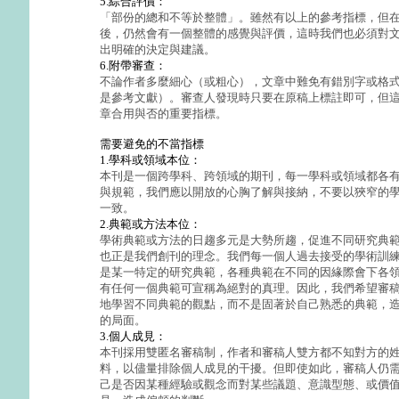
5.綜合評價：
「部份的總和不等於整體」。雖然有以上的參考指標，但
後，仍然會有一個整體的感覺與評價，這時我們也必須對
出明確的決定與建議。
6.附帶審查：
不論作者多麼細心（或粗心），文章中難免有錯別字或格
是參考文獻）。審查人發現時只要在原稿上標註即可，但
章合用與否的重要指標。
需要避免的不當指標
1.學科或領域本位：
本刊是一個跨學科、跨領域的期刊，每一學科或領域都各
與規範，我們應以開放的心胸了解與接納，不要以狹窄的
一致。
2.典範或方法本位：
學術典範或方法的日趨多元是大勢所趨，促進不同研究典
也正是我們創刊的理念。我們每一個人過去接受的學術訓
是某一特定的研究典範，各種典範在不同的因緣際會下各
有任何一個典範可宣稱為絕對的真理。因此，我們希望審
地學習不同典範的觀點，而不是固著於自己熟悉的典範，
的局面。
3.個人成見：
本刊採用雙匿名審稿制，作者和審稿人雙方都不知對方的
料，以儘量排除個人成見的干擾。但即使如此，審稿人仍
己是否因某種經驗或觀念而對某些議題、意識型態、或價