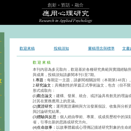
歡迎來稿
投稿須知
審稿理念與標準
文書
歡 迎 來 稿
本刊內容為多元取向，歡迎基於各種研究典範與實踐經驗
與成果，投稿須知請參閱本刊1至7期。
1.專題：
每期定一主題，請參閱相關說明（本期第148頁）
2.研究論文：
具獨創性的單篇正式學術論文，包含（但不限
形式或取向：
(1)觀念論文：
建構、發展、統合、或評論具有創見的理論
討其在實務應用上的意涵。
(2)實證研究：
運用實證邏輯與方法發展假設、收集與分析
與討論研究結果。
(3)體驗與反思：
個人經由學術、專業、或成長歷程中的深
省，引導出新的思路或研究方向。
(4)生命故事：
以故事體裁或心理傳記描述研究對象的生命