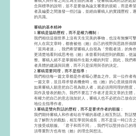
審稿人與作者之間互為主體的溝通，使審稿成為對話的起
念與標準的說明，並不是要做為論文審查的規範，而是希
者及編委之間激發一些討論，並經由審稿人的實踐歷程，
的共識。
審稿的基本精神
1.審稿是協助歷程，而不是權力機制：
我們相信這個世界上沒有天生完美的事物，也沒有無懈可
何人在寫文章時，都會被他（她）自己的視野與思路所侷
「當局者迷」，我們希望審稿人自視為「旁觀者清」的角
更清楚地看到或思考他（她）未曾看到或想到的觀點，使
整。審稿人絕不是掌握稿件生殺大權的判官，因此，我們
者具體的建議與回應，而不只是採用與否的決定。
2.審稿需要同理，而不是指導：
我們相信每一篇文章都是作者嘔心瀝血之作。當一位作者
一篇文章，並且尋求發表機會時，他（她）的心意就值得
如果審稿人願意把自己視為助人者，就必須用同理的態度
寫作及發表的動力。我們不要忘了作者才是寫文章的主體
有權力把自己的意志強加於人，審稿人也不必把自己放在
地位去指導作者。
3.審稿是雙向對話的歷程，而不是要求作者的順服：
我們期待審稿人和作者站在平權的基礎上相互對話。對話
去了解對方的觀點，相互學習與成長，而不是逞一時口舌
方接受或順服。「君子和而不同」，我們可以堅持自己的
須尊重對方也有他（她）的理念與想法。