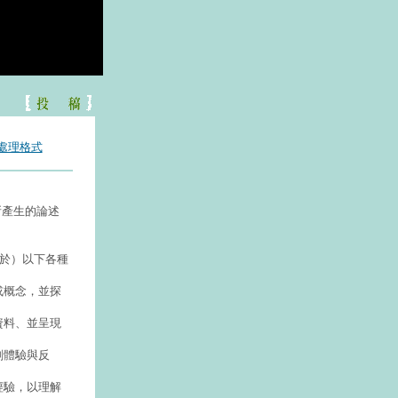
處理格式
所產生的論述
。
於）以下各種
或概念，並探
資料、並呈現
刻體驗與反
經驗，以理解