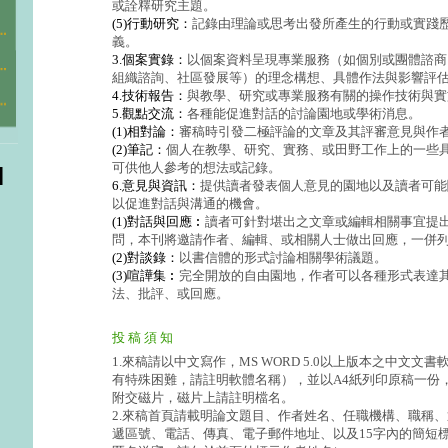
或詮釋研究主題。
(5)行動研究：
記錄由理論或思考出發所產生的行動或實踐
義。
3.個案實錄：
以個案資料呈現專業服務（如個別或團體諮商
組織諮詢、社區發展等）的理念構想、具體作法與影響評
4.技術報告：
與教學、研究或專業服務有關的操作技術與實
5.觀點交流：
各種能促進對話的討論園地或學術消息。
(1)相對論：
審稿時引發二極評論的文章及其評審意見與作
(2)筆記：
個人在教學、研究、實務、或田野工作上的一些
可供他人參考的想法或記錄。
6.意見與資訊：
提供讀者發表個人意見的園地以及讀者可能
以促進對話與溝通的機會。
(1)對話與回應︰
讀者可針對堪出之文章或編輯相關事宜提
問，本刊將邀請作者、編輯、或相關人士做出回應，一併
(2)對談錄：
以書信體的形式討論相關學術議題。
(3)喧譁集︰
完全開放的自由園地，作者可以各種形式表達
法、批評、或回應。
投 稿 須 知
1.來稿請以中文寫作，MS WORD 5.0以上版本之中文文
有特殊困難，請註明軟體名稱），並以A4紙列印原稿一份
附交磁片，磁片上請註明檔名。
2.來稿首頁請載明論文題目、作者姓名、任職機構、職稱
遞區號、電話、傳真、電子郵件地址、以及15字內的簡短