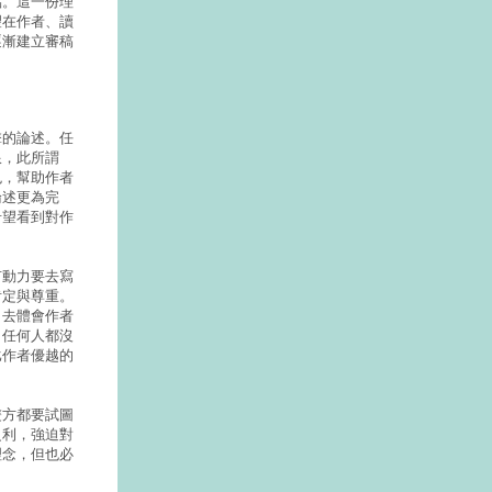
點。這一份理
望在作者、讀
逐漸建立審稿
擊的論述。任
限，此所謂
色，幫助作者
論述更為完
希望看到對作
有動力要去寫
肯定與尊重。
，去體會作者
，任何人都沒
比作者優越的
雙方都要試圖
之利，強迫對
理念，但也必